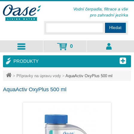
Vodní čerpadla, filtrace a vše
pro zahradní jezírka
Hledat
0
PRODUKTY
>
Přípravky na úpravu vody
>
AquaActiv OxyPlus 500 ml
AquaActiv OxyPlus 500 ml