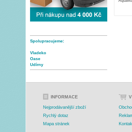
AquaMa
Spolupracujeme:
Vladeko
Oase
Udírny
INFORMACE
V
Nejprodávanější zboží
Obcho
Rychlý dotaz
Rekla
Mapa stránek
Kontak