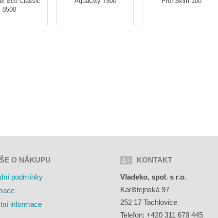
x Eco Classic
AquaOxy 7500
ProfiSkim 100
8500
ŠE O NÁKUPU
KONTAKT
dní podmínky
Vladeko, spol. s r.o.
Karlštejnská 97
mace
252 17 Tachlovice
tní informace
Telefon: +420 311 678 445