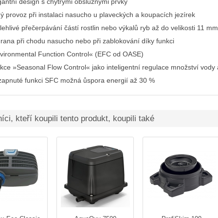
gantní design s chytrými obslužnými prvky
hý provoz při instalaci nasucho u plaveckých a koupacích jezírek
lehlivé přečerpávání částí rostlin nebo výkalů ryb až do velikosti 11 mm
rana při chodu nasucho nebo při zablokování díky funkci
vironmental Function Control« (EFC od OASE)
kce »Seasonal Flow Control« jako inteligentní regulace množství vody a
 zapnuté funkci SFC možná ůspora energií až 30 %
ci, kteří koupili tento produkt, koupili také