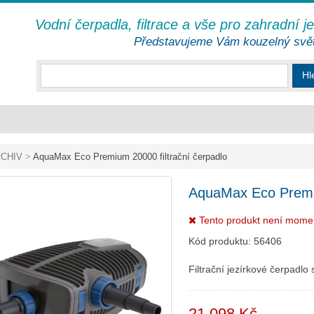
Vodní čerpadla, filtrace a vše pro zahradní j
Představujeme Vám kouzelný svě
Hl
CHIV
>
AquaMax Eco Premium 20000 filtrační čerpadlo
AquaMax Eco Premiu
Tento produkt není mome
Kód produktu:
56406
Filtrační jezírkové čerpadlo
21 098 Kč