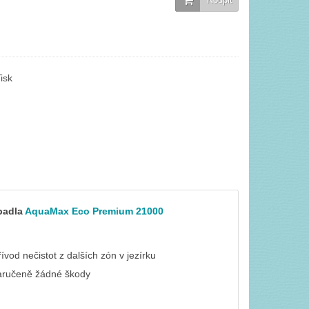
isk
padla
AquaMax Eco Premium 21000
ívod nečistot z dalších zón v jezírku
zaručeně žádné škody