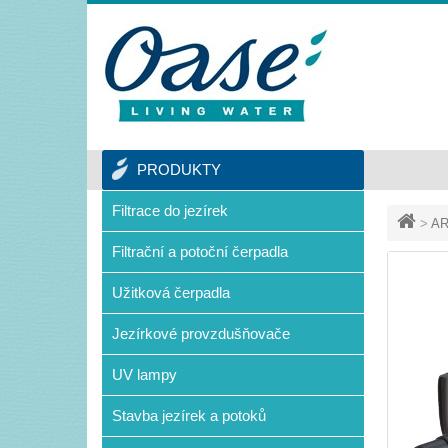
PRODUKTY
Filtrace do jezírek
>
AR
Filtrační a potoční čerpadla
Užitková čerpadla
Jezírkové provzdušňovače
UV lampy
Stavba jezírek a potoků