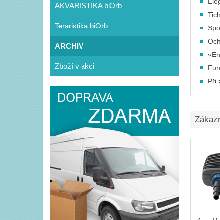
Ele
AKVARISTIKA biOrb
Tic
Teraristika biOrb
Spo
Och
ARCHIV
»En
Zboží v akci
Fun
Při
Zákazní