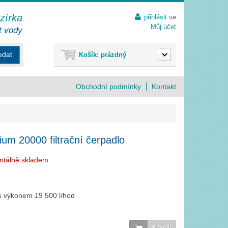
ezírka
přihlásit se
Můj účet
t vody
edat
Košík:
prázdný
Obchodní podmínky
Kontakt
m 20000 filtrační čerpadlo
ntálně skladem
 s výkonem 19 500 l/hod
Koupit