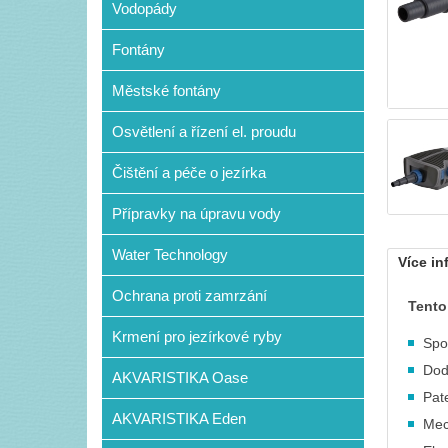
Vodopády
Fontány
Městské fontány
Osvětlení a řízení el. proudu
Čištění a péče o jezírka
Přípravky na úpravu vody
Water Technology
Více in
Ochrana proti zamrzání
Tento
Krmení pro jezírkové ryby
Spo
Doda
AKVARISTIKA Oase
Pat
AKVARISTIKA Eden
Mec