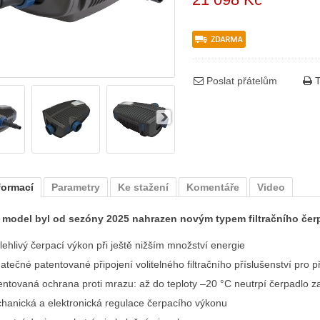
Poslat přátelům
T
formací
Parametry
Ke stažení
Komentáře
Video
 model byl od sezóny 2025 nahrazen novým typem filtračního čer
lehlivý čerpací výkon při ještě nižším množství energie
tečné patentované připojení volitelného filtračního příslušenství pro př
entovaná ochrana proti mrazu: až do teploty –20 °C neutrpí čerpadlo 
hanická a elektronická regulace čerpacího výkonu