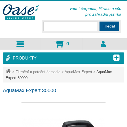
Vodní čerpadla, filtrace a vše
pro zahradní jezírka
Hledat
0
PRODUKTY
>
Filtrační a potoční čerpadla
>
AquaMax Expert
>
AquaMax
Expert 30000
AquaMax Expert 30000