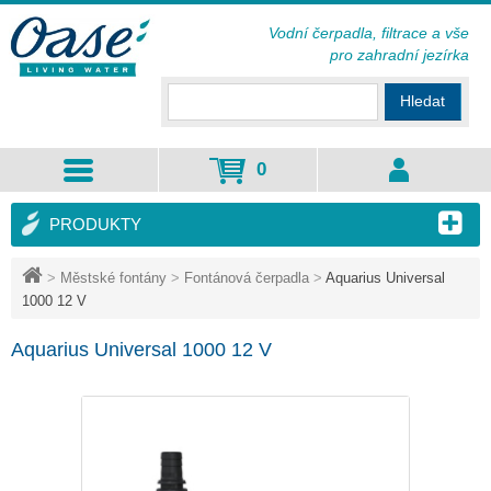
Vodní čerpadla, filtrace a vše
pro zahradní jezírka
Hledat
0
PRODUKTY
>
Městské fontány
>
Fontánová čerpadla
>
Aquarius Universal
1000 12 V
Aquarius Universal 1000 12 V