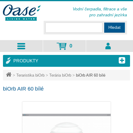
Vodní čerpadla, filtrace a vše
pro zahradní jezírka
Hledat
0
PRODUKTY
>
Teraristika biOrb
>
Terária biOrb
>
biOrb AIR 60 bílé
biOrb AIR 60 bílé