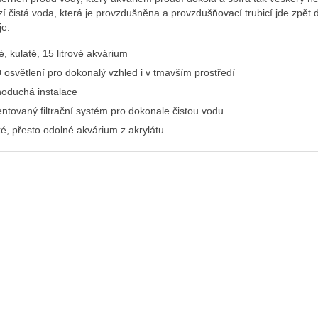
í čistá voda, která je provzdušněna a provzdušňovací trubicí jde zpět 
je.
, kulaté, 15 litrové akvárium
 osvětlení pro dokonalý vzhled i v tmavším prostředí
noduchá instalace
entovaný filtrační systém pro dokonale čistou vodu
ké, přesto odolné akvárium z akrylátu