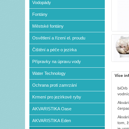
Vodopády
Fontány
Městské fontány
Osvětlení a řízení el. proudu
Čištění a péče o jezírka
Přípravky na úpravu vody
Water Technology
Více in
Ochrana proti zamrzání
biOrb 
vodníc
Krmení pro jezírkové ryby
Akvári
čerpad
AKVARISTIKA Oase
Akvári
AKVARISTIKA Eden
tom, ž
je usm