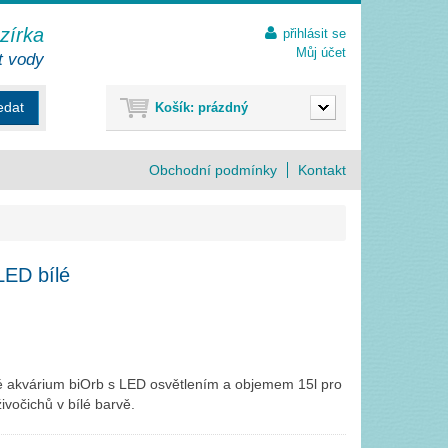
ezírka
přihlásit se
Můj účet
t vody
edat
Košík:
prázdný
Obchodní podmínky
Kontakt
LED bílé
té akvárium biOrb s LED osvětlením a objemem 15l pro
ivočichů v bílé barvě.