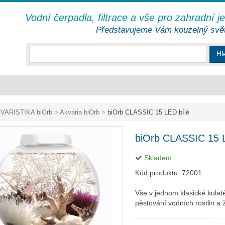
Vodní čerpadla, filtrace a vše pro zahradní j
Představujeme Vám kouzelný svě
Hl
VARISTIKA biOrb
>
Akvária biOrb
>
biOrb CLASSIC 15 LED bílé
biOrb CLASSIC 15 
Skladem
Kód produktu:
72001
Vše v jednom klasické kula
pěstování vodních rostlin a ž