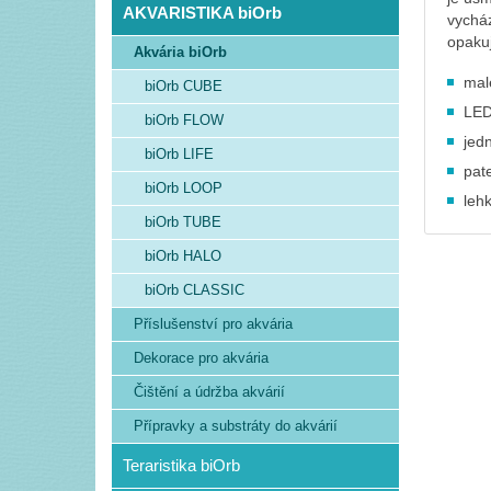
AKVARISTIKA biOrb
vycház
opaku
Akvária biOrb
malé
biOrb CUBE
LED
biOrb FLOW
jed
biOrb LIFE
pat
biOrb LOOP
leh
biOrb TUBE
biOrb HALO
biOrb CLASSIC
Příslušenství pro akvária
Dekorace pro akvária
Čištění a údržba akvárií
Přípravky a substráty do akvárií
Teraristika biOrb