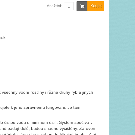
Koupit
Množství:
isk
všechny vodní rostliny i různé druhy ryb a jiných
bujete k jeho správnému fungování. Je tam
le čistou vodu s minimem úsilí. Systém spočívá v
ozeně padají dolů, budou snadno vyčištěny. Zároveň
pořádek a žene ho s sebou do filtrační houby. Z ní