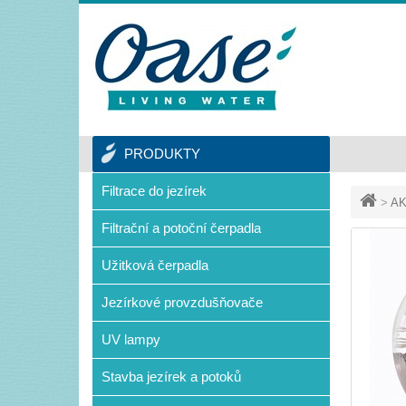
PRODUKTY
Filtrace do jezírek
>
AK
Filtrační a potoční čerpadla
Užitková čerpadla
Jezírkové provzdušňovače
UV lampy
Stavba jezírek a potoků