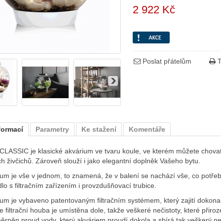
2 922 Kč
Poslat přátelům
T
formací
Parametry
Ke stažení
Komentáře
CLASSIC je klasické akvárium ve tvaru koule, ve kterém můžete chovat 
h živčichů. Zároveň slouží i jako elegantní doplněk Vašeho bytu.
um je vše v jednom, to znamená, že v balení se nachází vše, co potře
lo s filtračním zařízením i provzdušňovací trubice.
um je vybaveno patentovaným filtračním systémem, který zajití dokona
e filtrační houba je umístěna dole, takže veškeré nečistoty, které přir
ěrněn proud vody, který akváriem proudí dokola a sbírá tak veškerý ne