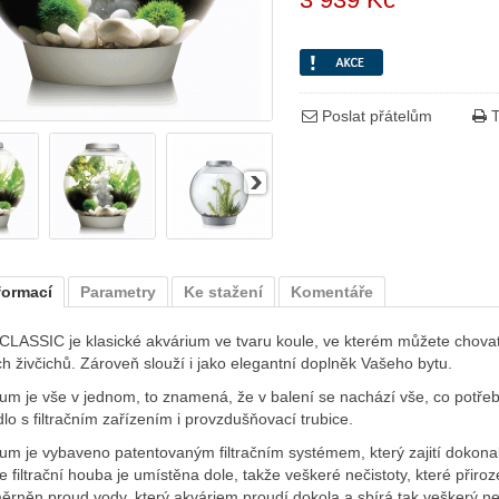
Poslat přátelům
T
formací
Parametry
Ke stažení
Komentáře
CLASSIC je klasické akvárium ve tvaru koule, ve kterém můžete chovat 
h živčichů. Zároveň slouží i jako elegantní doplněk Vašeho bytu.
um je vše v jednom, to znamená, že v balení se nachází vše, co potře
lo s filtračním zařízením i provzdušňovací trubice.
um je vybaveno patentovaným filtračním systémem, který zajití dokona
e filtrační houba je umístěna dole, takže veškeré nečistoty, které přir
ěrněn proud vody, který akváriem proudí dokola a sbírá tak veškerý ne