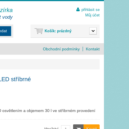
ezírka
přihlásit se
Můj účet
t vody
edat
Košík:
prázdný
Obchodní podmínky
Kontakt
ED stříbrné
D osvětlením a objemem 30 l ve stříbrném provedení
Koupit