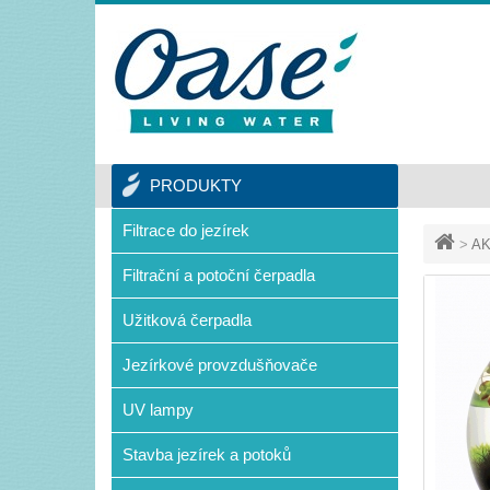
PRODUKTY
Filtrace do jezírek
>
AK
Filtrační a potoční čerpadla
Užitková čerpadla
Jezírkové provzdušňovače
UV lampy
Stavba jezírek a potoků