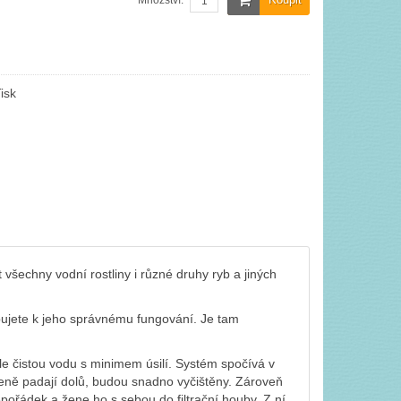
Množství:
isk
všechny vodní rostliny i různé druhy ryb a jiných
bujete k jeho správnému fungování. Je tam
le čistou vodu s minimem úsilí. Systém spočívá v
ozeně padají dolů, budou snadno vyčištěny. Zároveň
pořádek a žene ho s sebou do filtrační houby. Z ní