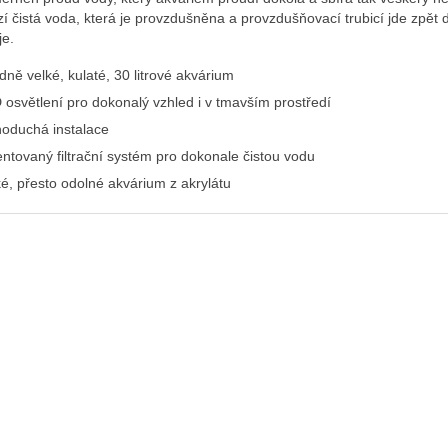
í čistá voda, která je provzdušněna a provzdušňovací trubicí jde zpět 
je.
dně velké, kulaté, 30 litrové akvárium
 osvětlení pro dokonalý vzhled i v tmavším prostředí
noduchá instalace
entovaný filtrační systém pro dokonale čistou vodu
ké, přesto odolné akvárium z akrylátu