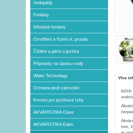
Vodopády
Fontány
Městské fontány
Osvětlení a řízení el. proudu
Čištění a péče o jezírka
Přípravky na úpravu vody
Water Technology
Více in
Ochrana proti zamrzání
biOrb 
vodníc
Krmení pro jezírkové ryby
Akvári
čerpad
AKVARISTIKA Oase
Akvári
AKVARISTIKA Eden
tom, ž
je usm