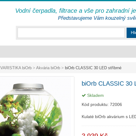
Vodní čerpadla, filtrace a vše pro zahradní j
Představujeme Vám kouzelný svě
Hl
VARISTIKA biOrb
>
Akvária biOrb
>
biOrb CLASSIC 30 LED stříbrné
biOrb CLASSIC 30 L
Skladem
Kód produktu:
72006
Kulaté biOrb akvárium s LE
3 939 Kč