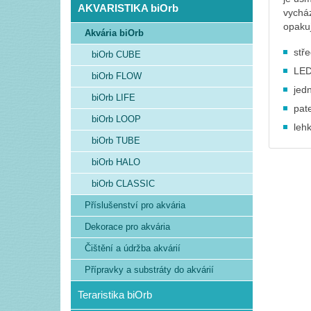
AKVARISTIKA biOrb
vycház
opaku
Akvária biOrb
stře
biOrb CUBE
LED
biOrb FLOW
jed
biOrb LIFE
pat
biOrb LOOP
leh
biOrb TUBE
biOrb HALO
biOrb CLASSIC
Příslušenství pro akvária
Dekorace pro akvária
Čištění a údržba akvárií
Přípravky a substráty do akvárií
Teraristika biOrb