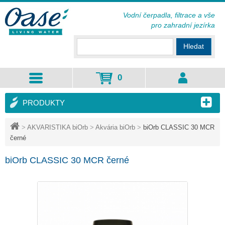
Vodní čerpadla, filtrace a vše
pro zahradní jezírka
Hledat
0
PRODUKTY
>
AKVARISTIKA biOrb
>
Akvária biOrb
>
biOrb CLASSIC 30 MCR
černé
biOrb CLASSIC 30 MCR černé