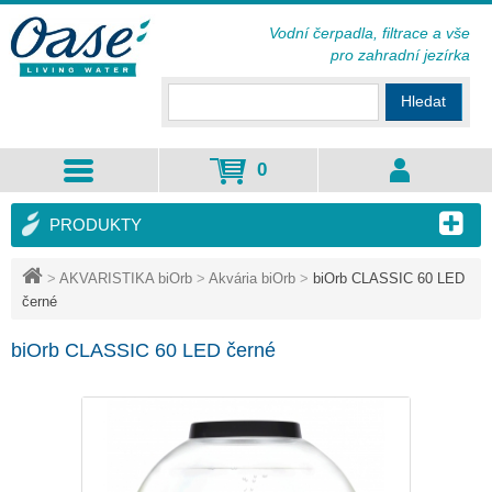
Vodní čerpadla, filtrace a vše
pro zahradní jezírka
Hledat
0
PRODUKTY
>
AKVARISTIKA biOrb
>
Akvária biOrb
>
biOrb CLASSIC 60 LED
černé
biOrb CLASSIC 60 LED černé