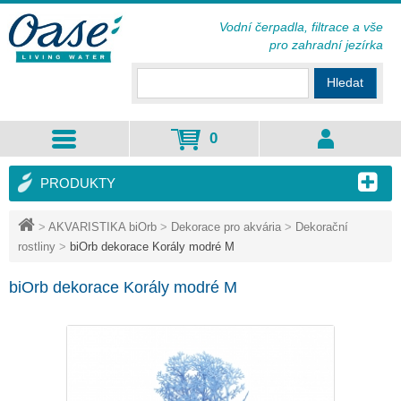
Vodní čerpadla, filtrace a vše
pro zahradní jezírka
Hledat
0
PRODUKTY
>
AKVARISTIKA biOrb
>
Dekorace pro akvária
>
Dekorační
rostliny
>
biOrb dekorace Korály modré M
biOrb dekorace Korály modré M