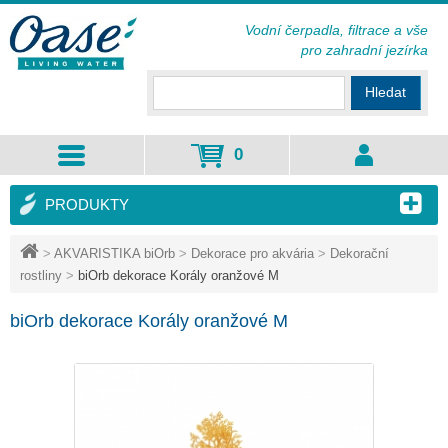
Vodní čerpadla, filtrace a vše
pro zahradní jezírka
Hledat
0
PRODUKTY
>
AKVARISTIKA biOrb
>
Dekorace pro akvária
>
Dekorační
rostliny
>
biOrb dekorace Korály oranžové M
biOrb dekorace Korály oranžové M