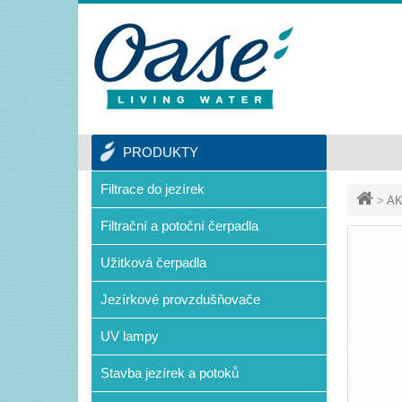
PRODUKTY
Filtrace do jezírek
>
AK
Filtrační a potoční čerpadla
Užitková čerpadla
Jezírkové provzdušňovače
UV lampy
Stavba jezírek a potoků