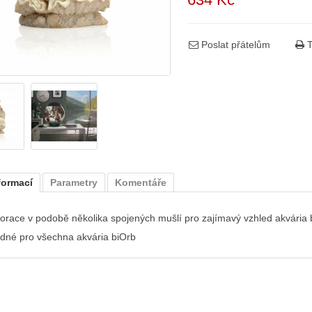
Poslat přátelům
T
formací
Parametry
Komentáře
orace v podobě několika spojených mušlí pro zajímavý vzhled akvária 
dné pro všechna akvária biOrb