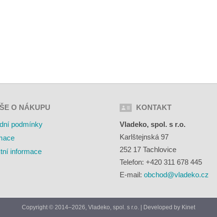
ŠE O NÁKUPU
KONTAKT
dní podmínky
Vladeko, spol. s r.o.
Karlštejnská 97
mace
252 17 Tachlovice
tní informace
Telefon: +420 311 678 445
E-mail:
obchod@vladeko.cz
Copyright © 2014–2026, Vladeko, spol. s r.o. | Developed by
Kinet