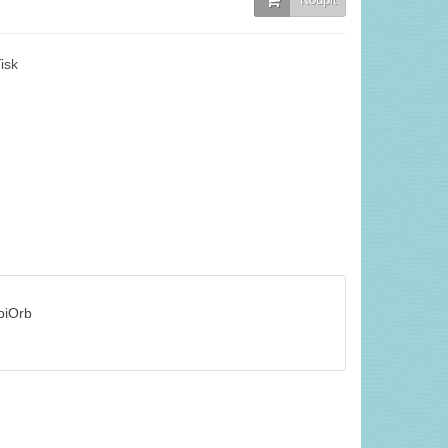
isk
biOrb