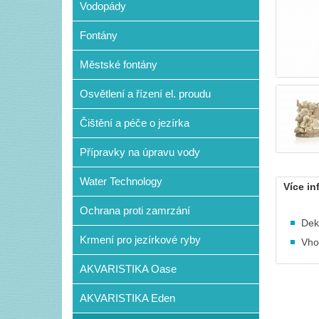
Vodopády
Fontány
Městské fontány
Osvětlení a řízení el. proudu
Čištění a péče o jezírka
Přípravky na úpravu vody
Water Technology
Více in
Ochrana proti zamrzání
Dek
Krmení pro jezírkové ryby
Vho
AKVARISTIKA Oase
AKVARISTIKA Eden