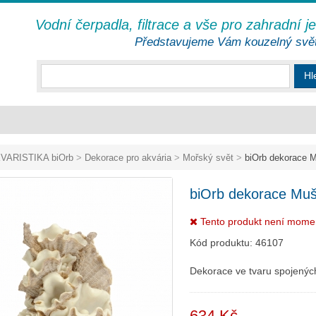
Vodní čerpadla, filtrace a vše pro zahradní j
Představujeme Vám kouzelný svě
Hl
VARISTIKA biOrb
>
Dekorace pro akvária
>
Mořský svět
>
biOrb dekorace M
biOrb dekorace Muš
Tento produkt není mome
Kód produktu:
46107
Dekorace ve tvaru spojených
634 Kč