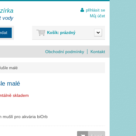
ezírka
přihlásit se
Můj účet
t vody
edat
Košík:
prázdný
Obchodní podmínky
Kontakt
ušle malé
le malé
ntálně skladem
 mušlí pro akvária biOrb
Koupit