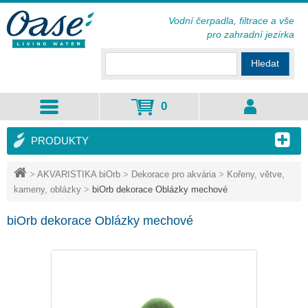
Vodní čerpadla, filtrace a vše
pro zahradní jezírka
Hledat
0
PRODUKTY
>
AKVARISTIKA biOrb
>
Dekorace pro akvária
>
Kořeny, větve,
kameny, oblázky
>
biOrb dekorace Oblázky mechové
biOrb dekorace Oblázky mechové