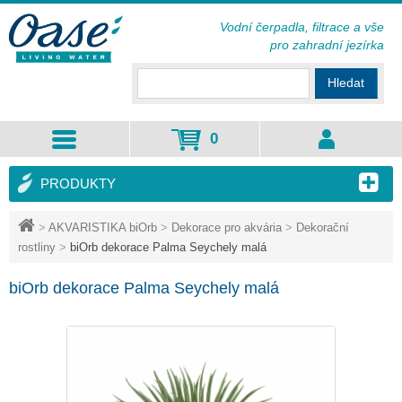
Vodní čerpadla, filtrace a vše
pro zahradní jezírka
Hledat
0
PRODUKTY
>
AKVARISTIKA biOrb
>
Dekorace pro akvária
>
Dekorační
rostliny
>
biOrb dekorace Palma Seychely malá
biOrb dekorace Palma Seychely malá