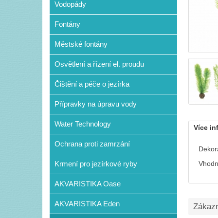
Vodopády
Fontány
Městské fontány
Osvětlení a řízení el. proudu
Čištění a péče o jezírka
Přípravky na úpravu vody
Water Technology
Více in
Ochrana proti zamrzání
Dekora
Krmení pro jezírkové ryby
Vhodn
AKVARISTIKA Oase
AKVARISTIKA Eden
Zákazní