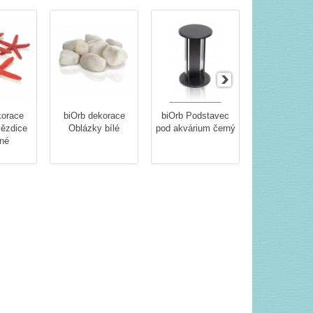
korace
biOrb dekorace
biOrb Podstavec
biOrb deko
ězdice
Oblázky bílé
pod akvárium černý
Sada zimn
né
rostlin