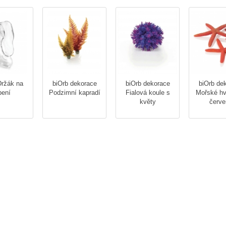
Držák na
biOrb dekorace
biOrb dekorace
biOrb de
pení
Podzimní kapradí
Fialová koule s
Mořské hv
květy
červe