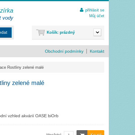
ezírka
přihlásit se
Můj účet
t vody
edat
Košík:
prázdný
Obchodní podmínky
Kontakt
ace Rostliny zelené malé
liny zelené malé
odní vzhled akvárií OASE biOrb
Koupit