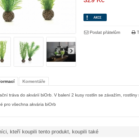
Poslat přátelům
T
formací
Komentáře
ční tráva do akvárií biOrb. V balení 2 kusy rostlin se závažím, rostlin
é pro všechna akvária biOrb
ci, kteří koupili tento produkt, koupili také