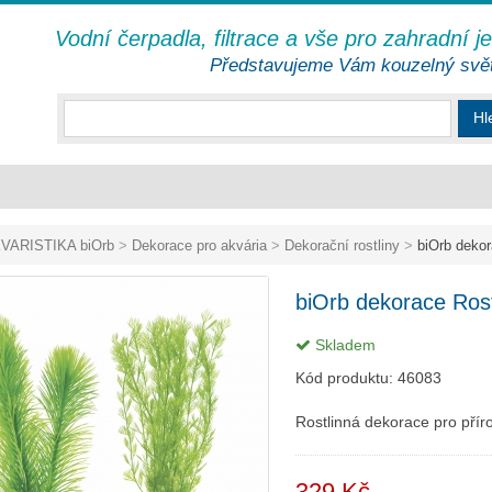
Vodní čerpadla, filtrace a vše pro zahradní j
Představujeme Vám kouzelný svě
Hl
VARISTIKA biOrb
>
Dekorace pro akvária
>
Dekorační rostliny
>
biOrb dekor
biOrb dekorace Rost
Skladem
Kód produktu:
46083
Rostlinná dekorace pro přír
329 Kč