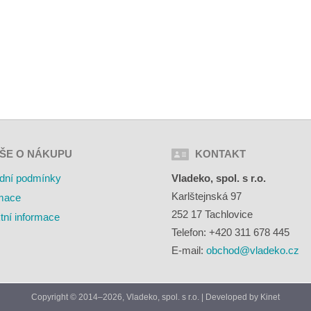
ŠE O NÁKUPU
KONTAKT
dní podmínky
Vladeko, spol. s r.o.
Karlštejnská 97
mace
252 17 Tachlovice
tní informace
Telefon: +420 311 678 445
E-mail:
obchod@vladeko.cz
Copyright © 2014–2026, Vladeko, spol. s r.o. | Developed by
Kinet