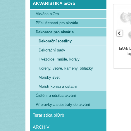
AKVARISTIKA biOrb
Akvária biOrb
Příslušenství pro akvária
Dekorace pro akvária
Dekorační rostliny
biOrb 
Dekorační sady
to
Hvězdice, mušle, korály
Kořeny, větve, kameny, oblázky
Mořský svět
Mořští koníci a ostatní
Čištění a údržba akvárií
Přípravky a substráty do akvárií
Teraristika biOrb
ARCHIV