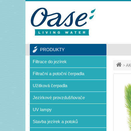
PRODUKTY
Filtrace do jezírek
>
AK
Filtrační a potoční čerpadla
Užitková čerpadla
Jezírkové provzdušňovače
UV lampy
Stavba jezírek a potoků