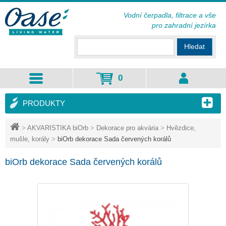
Vodní čerpadla, filtrace a vše
pro zahradní jezírka
Hledat
0
PRODUKTY
>
AKVARISTIKA biOrb
>
Dekorace pro akvária
>
Hvězdice,
mušle, korály
>
biOrb dekorace Sada červených korálů
biOrb dekorace Sada červených korálů