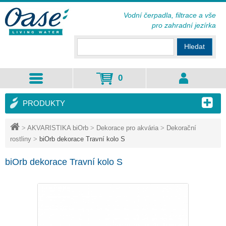
Vodní čerpadla, filtrace a vše
pro zahradní jezírka
Hledat
0
PRODUKTY
>
AKVARISTIKA biOrb
>
Dekorace pro akvária
>
Dekorační
rostliny
>
biOrb dekorace Travní kolo S
biOrb dekorace Travní kolo S