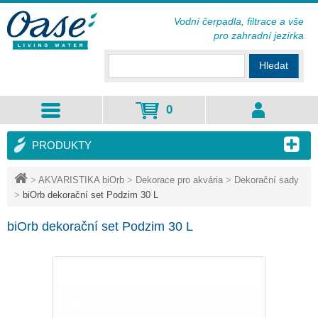
Vodní čerpadla, filtrace a vše
pro zahradní jezírka
Hledat
0
PRODUKTY
>
AKVARISTIKA biOrb
>
Dekorace pro akvária
>
Dekorační sady
>
biOrb dekorační set Podzim 30 L
biOrb dekorační set Podzim 30 L