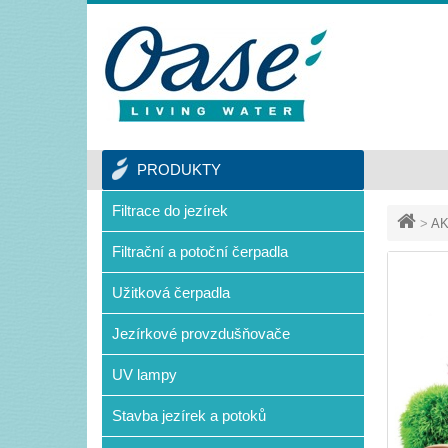
PRODUKTY
Filtrace do jezírek
>
AK
Filtrační a potoční čerpadla
Užitková čerpadla
Jezírkové provzdušňovače
UV lampy
Stavba jezírek a potoků