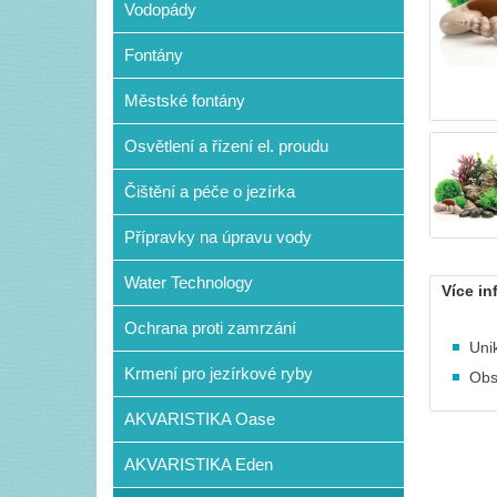
Vodopády
Fontány
Městské fontány
Osvětlení a řízení el. proudu
Čištění a péče o jezírka
Přípravky na úpravu vody
Water Technology
Více in
Ochrana proti zamrzání
Uni
Krmení pro jezírkové ryby
Obs
AKVARISTIKA Oase
AKVARISTIKA Eden