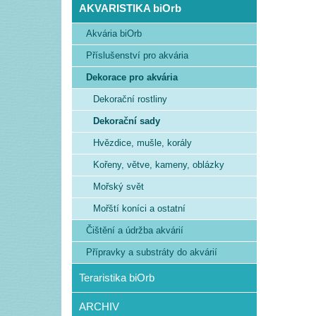
AKVARISTIKA biOrb
Akvária biOrb
Příslušenství pro akvária
Dekorace pro akvária
Dekorační rostliny
Dekorační sady
Hvězdice, mušle, korály
Kořeny, větve, kameny, oblázky
Mořský svět
Mořští koníci a ostatní
Čištění a údržba akvárií
Přípravky a substráty do akvárií
Teraristika biOrb
ARCHIV