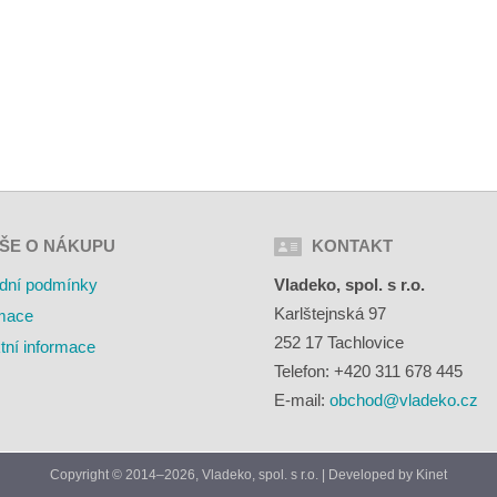
ŠE O NÁKUPU
KONTAKT
dní podmínky
Vladeko, spol. s r.o.
Karlštejnská 97
mace
252 17 Tachlovice
tní informace
Telefon: +420 311 678 445
E-mail:
obchod@vladeko.cz
Copyright © 2014–2026, Vladeko, spol. s r.o. | Developed by
Kinet