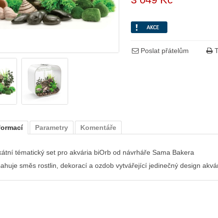
Poslat přátelům
T
formací
Parametry
Komentáře
kátní tématický set pro akvária biOrb od návrháře Sama Bakera
ahuje směs rostlin, dekorací a ozdob vytvářející jedinečný design akvá