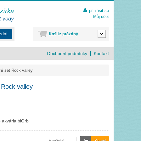
ezírka
přihlásit se
Můj účet
t vody
edat
Košík:
prázdný
Obchodní podmínky
Kontakt
í set Rock valley
 Rock valley
o akvária biOrb
Koupit