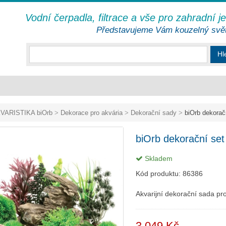
Vodní čerpadla, filtrace a vše pro zahradní j
Představujeme Vám kouzelný svě
Hl
VARISTIKA biOrb
>
Dekorace pro akvária
>
Dekorační sady
>
biOrb dekoračn
biOrb dekorační set
Skladem
Kód produktu:
86386
Akvarijní dekorační sada pr
3 049 Kč