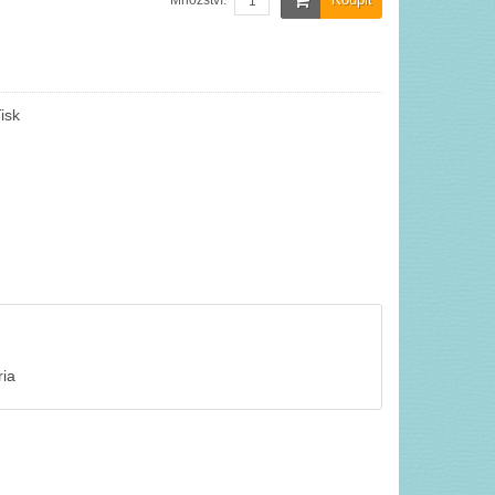
Množství:
isk
ria