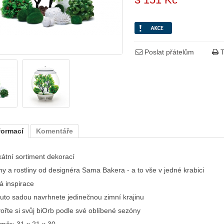
Poslat přátelům
T
formací
Komentáře
kátní sortiment dekorací
hy a rostliny od designéra Sama Bakera - a to vše v jedné krabici
á inspirace
outo sadou navrhnete jedinečnou zimní krajinu
vořte si svůj biOrb podle své oblíbené sezóny