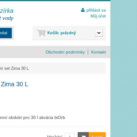
ezírka
přihlásit se
Můj účet
t vody
edat
Košík:
prázdný
Obchodní podmínky
Kontakt
ní set Zima 30 L
 Zima 30 L
imní období pro 30 l akvária biOrb
Koupit