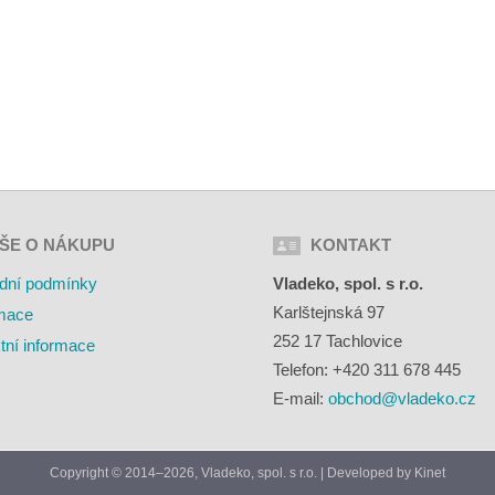
ŠE O NÁKUPU
KONTAKT
dní podmínky
Vladeko, spol. s r.o.
Karlštejnská 97
mace
252 17 Tachlovice
tní informace
Telefon: +420 311 678 445
E-mail:
obchod@vladeko.cz
Copyright © 2014–2026, Vladeko, spol. s r.o. | Developed by
Kinet