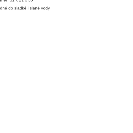
měr: 31 x 21 x 30
dné do sladké i slané vody