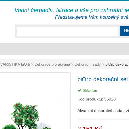
Vodní čerpadla, filtrace a vše pro zahradní j
Představujeme Vám kouzelný svě
Hl
VARISTIKA biOrb
>
Dekorace pro akvária
>
Dekorační sady
>
biOrb dekorač
biOrb dekorační set
Skladem
Kód produktu:
55028
Akvarijní dekorační sada - z
3 151 Kč