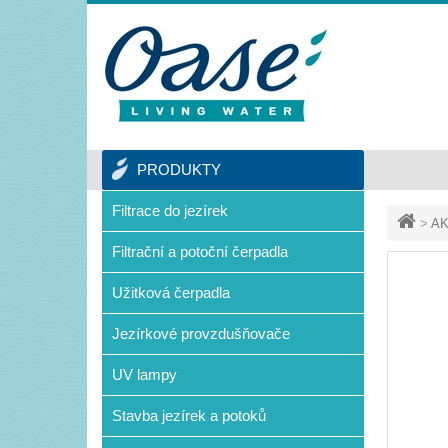
PRODUKTY
Filtrace do jezírek
>
AK
Filtrační a potoční čerpadla
Užitková čerpadla
Jezírkové provzdušňovače
UV lampy
Stavba jezírek a potoků