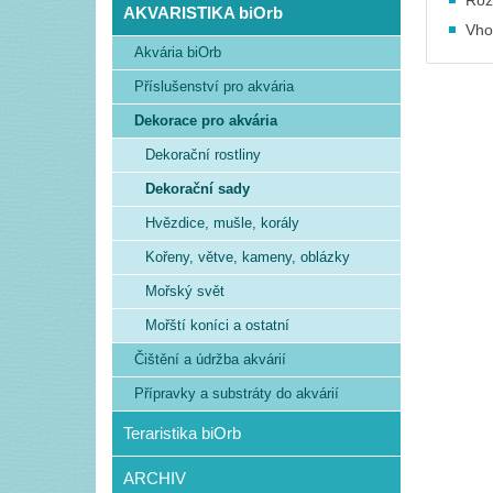
Roz
AKVARISTIKA biOrb
Vho
Akvária biOrb
Příslušenství pro akvária
Dekorace pro akvária
Dekorační rostliny
Dekorační sady
Hvězdice, mušle, korály
Kořeny, větve, kameny, oblázky
Mořský svět
Mořští koníci a ostatní
Čištění a údržba akvárií
Přípravky a substráty do akvárií
Teraristika biOrb
ARCHIV