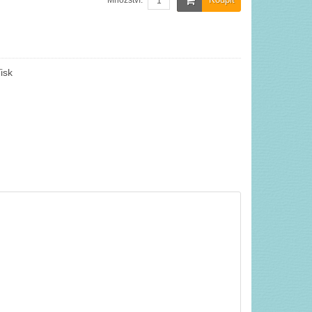
Množství:
isk