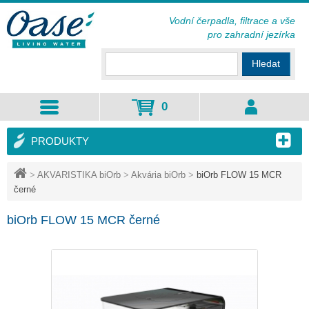
Vodní čerpadla, filtrace a vše
pro zahradní jezírka
Hledat
0
PRODUKTY
>
AKVARISTIKA biOrb
>
Akvária biOrb
>
biOrb FLOW 15 MCR
černé
biOrb FLOW 15 MCR černé