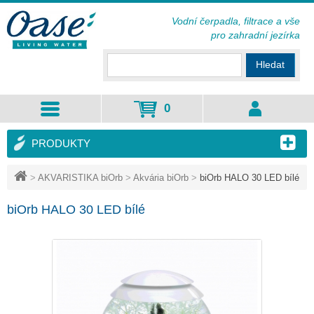
Vodní čerpadla, filtrace a vše
pro zahradní jezírka
Hledat
0
PRODUKTY
>
AKVARISTIKA biOrb
>
Akvária biOrb
>
biOrb HALO 30 LED bílé
biOrb HALO 30 LED bílé