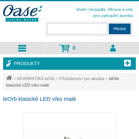
Vodní čerpadla, filtrace a vše
pro zahradní jezírka
Hledat
0
PRODUKTY
>
AKVARISTIKA biOrb
>
Příslušenství pro akvária
>
biOrb
klasické LED víko malé
biOrb klasické LED víko malé