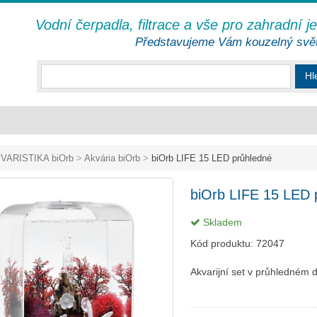
Vodní čerpadla, filtrace a vše pro zahradní j
Představujeme Vám kouzelný svě
Hl
VARISTIKA biOrb
>
Akvária biOrb
>
biOrb LIFE 15 LED průhledné
biOrb LIFE 15 LED 
Skladem
Kód produktu:
72047
Akvarijní set v průhledném 