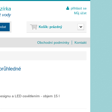
ezírka
přihlásit se
Můj účet
t vody
edat
Košík:
prázdný
Obchodní podmínky
Kontakt
průhledné
designu a LED osvětlením - objem 15 l