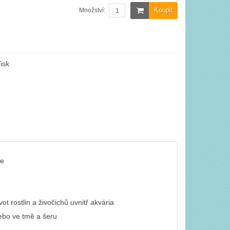
Koupit
Množství:
isk
je
t rostlin a živočichů uvnitř akvária
nebo ve tmě a šeru