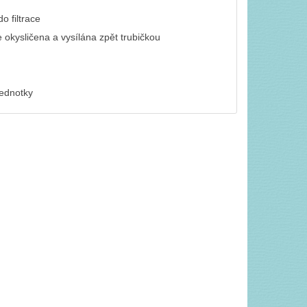
o filtrace
e okysličena a vysílána zpět trubičkou
jednotky