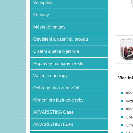
Vodopády
Fontány
Městské fontány
Osvětlení a řízení el. proudu
Čištění a péče o jezírka
Přípravky na úpravu vody
Water Technology
Více in
Ochrana proti zamrzání
Akv
Krmení pro jezírkové ryby
Vyz
Akv
AKVARISTIKA Oase
Upro
AKVARISTIKA Eden
Uvn