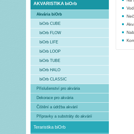
Na 
AKVARISTIKA biOrb
Vod
Akvária biOrb
Neč
biOrb CUBE
Akv
Nab
biOrb FLOW
Kom
biOrb LIFE
biOrb LOOP
biOrb TUBE
biOrb HALO
biOrb CLASSIC
Příslušenství pro akvária
Dekorace pro akvária
Čištění a údržba akvárií
Přípravky a substráty do akvárií
Teraristika biOrb