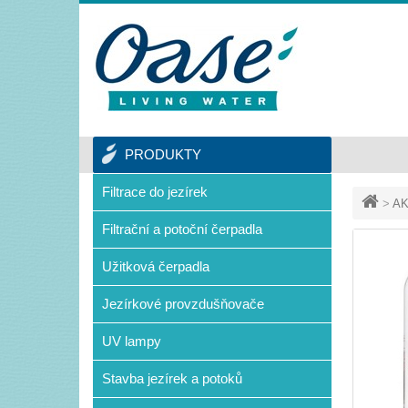
PRODUKTY
Filtrace do jezírek
>
AK
Filtrační a potoční čerpadla
Užitková čerpadla
Jezírkové provzdušňovače
UV lampy
Stavba jezírek a potoků