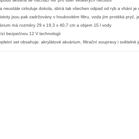
spodu akvária se nachází filtr pro sběr veškerých nečistot
a neustále cirkuluje dokola, sbírá tak všechen odpad od ryb a vhání je d
istoty jsou pak zadržovány v houbovitém filtru, voda jím protéká pryč, j
árium má rozměry 29 x 19,3 x 40,7 cm a objem 15 l vody
ízí bezpečnou 12 V technologii
pletní set obsahuje: akrylátové akvárium, filtrační soupravy i světelné 