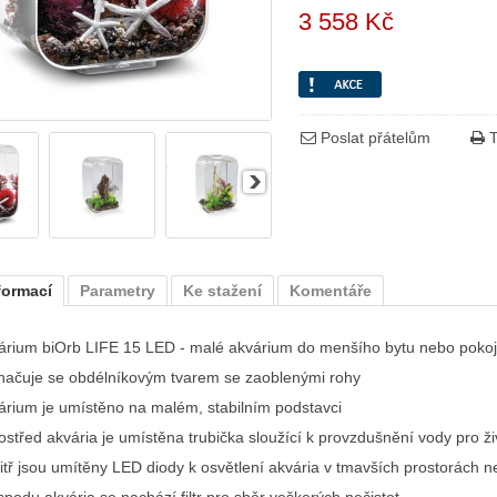
3 558 Kč
Poslat přátelům
T
formací
Parametry
Ke stažení
Komentáře
árium biOrb LIFE 15 LED - malé akvárium do menšího bytu nebo poko
načuje se obdélníkovým tvarem se zaoblenými rohy
árium je umístěno na malém, stabilním podstavci
střed akvária je umístěna trubička sloužící k provzdušnění vody pro živo
itř jsou umítěny LED diody k osvětlení akvária v tmavších prostorách 