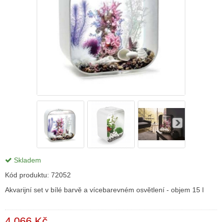
Skladem
Kód produktu:
72052
Akvarijní set v bílé barvě a vícebarevném osvětlení - objem 15 l
4 066 Kč