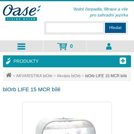
Vodní čerpadla, filtrace a vše
pro zahradní jezírka
Hledat
0
PRODUKTY
>
AKVARISTIKA biOrb
>
Akvária biOrb
>
biOrb LIFE 15 MCR bílé
biOrb LIFE 15 MCR bílé