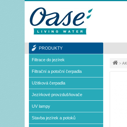
PRODUKTY
Filtrace do jezírek
>
AK
Filtrační a potoční čerpadla
Užitková čerpadla
Jezírkové provzdušňovače
UV lampy
Stavba jezírek a potoků