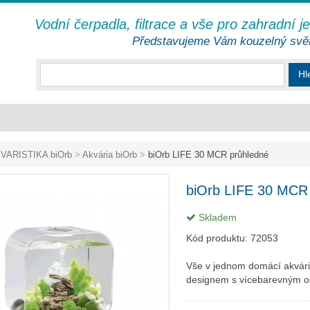
Vodní čerpadla, filtrace a vše pro zahradní j
Představujeme Vám kouzelný svě
Hl
VARISTIKA biOrb
>
Akvária biOrb
>
biOrb LIFE 30 MCR průhledné
biOrb LIFE 30 MCR
Skladem
Kód produktu:
72053
Vše v jednom domácí akvár
designem s vícebarevným o