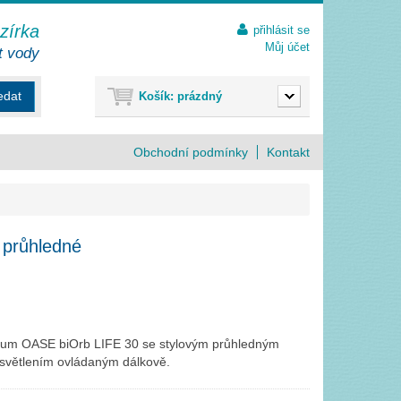
ezírka
přihlásit se
Můj účet
t vody
edat
Košík:
prázdný
Obchodní podmínky
Kontakt
 průhledné
ium OASE biOrb LIFE 30 se stylovým průhledným
světlením ovládaným dálkově.