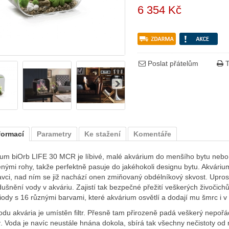
6 354 Kč
Poslat přátelům
T
formací
Parametry
Ke stažení
Komentáře
ium biOrb LIFE 30 MCR je líbivé, malé akvárium do menšího bytu nebo
nými rohy, takže perfektně pasuje do jakéhokoli designu bytu. Akváriu
vci, nad ním se již nachází onen zmiňovaný obdélníkový skvost. Uprostř
ušnění vody v akváriu. Zajistí tak bezpečné přežití veškerých živočichů i
ody s 16 různými barvami, které akvárium osvětlí a dodají mu šmrc i 
du akvária je umístěn filtr. Přesně tam přirozeně padá veškerý nepořáde
. Voda je navíc neustále hnána dokola, sbírá tak všechny nečistoty od ry