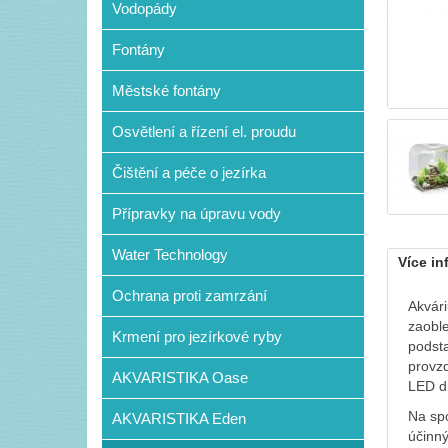
Vodopády
Fontány
Městské fontány
Osvětlení a řízení el. proudu
Čištění a péče o jezírka
Přípravky na úpravu vody
Water Technology
Více in
Ochrana proti zamrzání
Akvár
zaoble
Krmení pro jezírkové ryby
podsta
provzd
AKVARISTIKA Oase
LED di
Na spo
AKVARISTIKA Eden
účinný