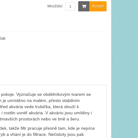
Koupit
Množství:
isk
 pokoje. Vyznačuje se obdélníkovým tvarem se
m je umístěno na malém, přesto stabilním
ed akvária vede trubička, která slouží k
 rostlin uvnitř akvária. V akváriu jsou umítěny i
v tmavších prostorách nebo ve tmě a šeru.
k, takže filtr pracuje přesně tam, kde je nejvíce
b a vhání je do filtrace. Nečistoty jsou pak