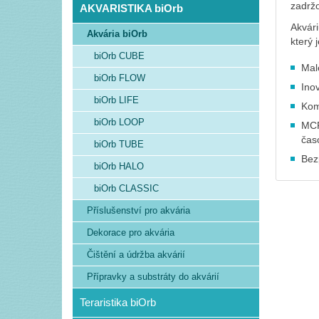
zadržo
AKVARISTIKA biOrb
Akvári
Akvária biOrb
který 
biOrb CUBE
Mal
biOrb FLOW
Ino
biOrb LIFE
Komp
biOrb LOOP
MCR
čas
biOrb TUBE
Bez
biOrb HALO
biOrb CLASSIC
Příslušenství pro akvária
Dekorace pro akvária
Čištění a údržba akvárií
Přípravky a substráty do akvárií
Teraristika biOrb