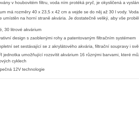
vány v houbovitém filtru, voda ním protéká pryč, je okysličená a vyslá
um má rozměry 40 x 23,5 x 42 cm a vejde se do něj až 30 l vody. Voda 
je umístěn na horní straně akvária. Je dostatečně veliký, aby vše prob
é, 30 litrové akvárium
vativní design s zaoblenými rohy a patentovaným filtračním systémem
letní set sestávající se z akrylátového akvária, filtrační soupravy i sv
 jednotka umožňující rozsvítit akvárium 16 různými barvami, které mů
ových cyklech
pečná 12V technologie