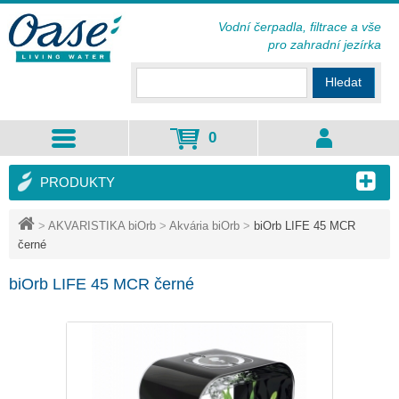
Vodní čerpadla, filtrace a vše
pro zahradní jezírka
Hledat
0
PRODUKTY
>
AKVARISTIKA biOrb
>
Akvária biOrb
>
biOrb LIFE 45 MCR
černé
biOrb LIFE 45 MCR černé