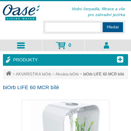
Vodní čerpadla, filtrace a vše
pro zahradní jezírka
Hledat
0
PRODUKTY
>
AKVARISTIKA biOrb
>
Akvária biOrb
>
biOrb LIFE 60 MCR bílé
biOrb LIFE 60 MCR bílé