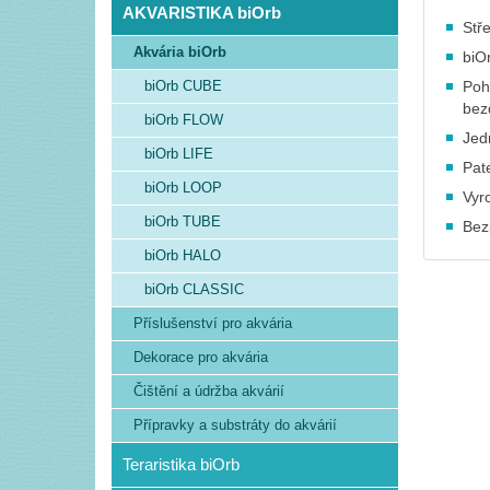
AKVARISTIKA biOrb
Stř
Akvária biOrb
biO
biOrb CUBE
Poh
bez
biOrb FLOW
Jed
biOrb LIFE
Pat
biOrb LOOP
Vyr
biOrb TUBE
Bez
biOrb HALO
biOrb CLASSIC
Příslušenství pro akvária
Dekorace pro akvária
Čištění a údržba akvárií
Přípravky a substráty do akvárií
Teraristika biOrb