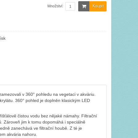
Koupit
Množství:
isk
zamezovali v 360° pohledu na vegetaci v akváriu.
krylátu. 360° pohled je doplněn klasickým LED
řišťálově čistou vodu bez nějaké námahy. Filtrační
olů. Zároveň jim k tomu dopomáhá i speciálně
edně zanechává ve filtrační houbě. Z té je
dem akvária nahoru.