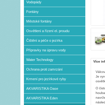
Vodopády
Fontány
Městské fontány
Osvětlení a řízení el. proudu
Čištění a péče o jezírka
Přípravky na úpravu vody
Water Technology
Více in
Ochrana proti zamrzání
Válcov
Je vyr
Krmení pro jezírkové ryby
osvětl
O čist
AKVARISTIKA Oase
houba 
navrže
AKVARISTIKA Eden
násled