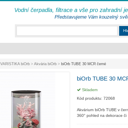
Vodní čerpadla, filtrace a vše pro zahradní j
Představujeme Vám kouzelný svě
Hl
VARISTIKA biOrb
>
Akvária biOrb
>
biOrb TUBE 30 MCR černé
biOrb TUBE 30 MCR
Skladem
Kód produktu:
72068
Akvárium biOrb TUBE v čern
360° pohled na dekorace či 