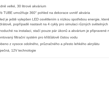
edně velké, 30 litrové akvárium
rb TUBE umožňuje 360° pohled na dekorace uvnitř akvária
led je ještě vylepšen LED osvětlením s nízkou spotřebou energie, které
drátově, popřípadě nastavit na 4 cykly pro simulaci různých světelnýc
noduché na instalaci, stačí pouze pár úkonů a akvárium je připravené n
entovaný filtrační systém pro křišťálově čistou vodu
obeno z vysoce odolného, průzračného a přesto lehkého akrylátu
pečná, 12V technologie