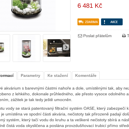
6 481 Kč
Poslat přátelům
T
formací
Parametry
Ke stažení
Komentáře
é akvárium s barevnými částmi nahoře a dole, umístěnými tak, aby ne
obeno z lehkého, dokonale průhledného, ale přesto vysoce odolného a
ením, zážitek je tak tedy ještě umocněn.
otu vody se stará patentovaný filtrační systém OASE, který zabezpečí k
je umístěna ve spodní části akvária, nečistoty tak přirozeně padají d
ný systém, který tačí vodu do kruhu a ta veškeré nečistoty sbírá a násl
ně čistá voda okysličena a poslána provzdušňovací trubicí přímo stře