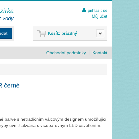
ezírka
přihlásit se
Můj účet
t vody
edat
Košík:
prázdný
Obchodní podmínky
Kontakt
 černé
é barvě s netradičním válcovým designem umožňující
ryby uvnitř akvária s vícebarevným LED osvětlením.