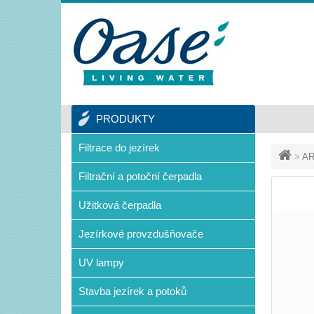
PRODUKTY
Filtrace do jezírek
>
AR
Filtrační a potoční čerpadla
Užitková čerpadla
Jezírkové provzdušňovače
UV lampy
Stavba jezírek a potoků