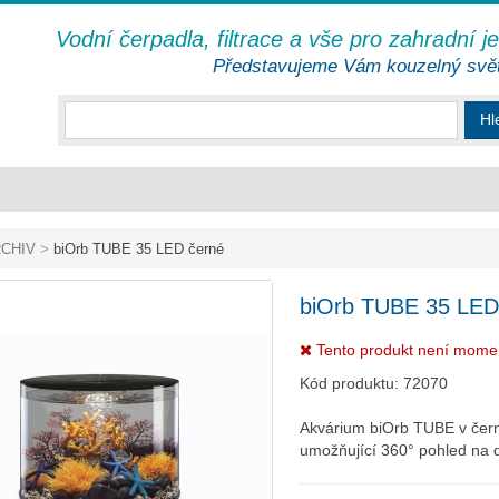
Vodní čerpadla, filtrace a vše pro zahradní j
Představujeme Vám kouzelný svě
Hl
CHIV
>
biOrb TUBE 35 LED černé
biOrb TUBE 35 LED
Tento produkt není mome
Kód produktu:
72070
Akvárium biOrb TUBE v čer
umožňující 360° pohled na d