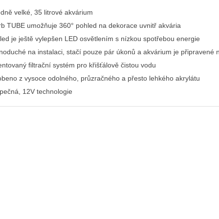
edně velké, 35 litrové akvárium
rb TUBE umožňuje 360° pohled na dekorace uvnitř akvária
led je ještě vylepšen LED osvětlením s nízkou spotřebou energie
noduché na instalaci, stačí pouze pár úkonů a akvárium je připravené n
entovaný filtrační systém pro křišťálově čistou vodu
obeno z vysoce odolného, průzračného a přesto lehkého akrylátu
pečná, 12V technologie