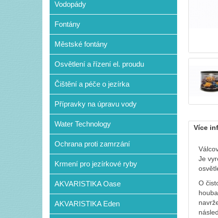
Vodopády
Fontány
Městské fontány
Osvětlení a řízení el. proudu
Čištění a péče o jezírka
Přípravky na úpravu vody
Water Technology
Více in
Ochrana proti zamrzání
Válcov
Je vyr
Krmení pro jezírkové ryby
osvětl
O čist
AKVARISTIKA Oase
houba 
navrže
AKVARISTIKA Eden
násled