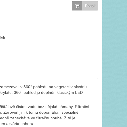
Koupit
isk
zamezovali v 360° pohledu na vegetaci v akváriu.
krylátu. 360° pohled je doplněn klasickým LED
řišťálově čistou vodu bez nějaké námahy. Filtrační
olů. Zároveň jim k tomu dopomáhá i speciálně
edně zanechává ve filtrační houbě. Z té je
dem akvária nahoru.