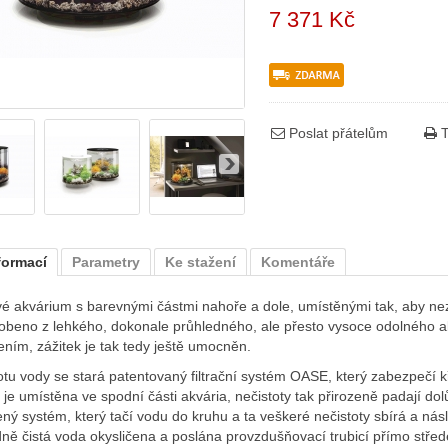
7 371 Kč
Poslat přátelům
T
formací
Parametry
Ke stažení
Komentáře
é akvárium s barevnými částmi nahoře a dole, umístěnými tak, aby ne
obeno z lehkého, dokonale průhledného, ale přesto vysoce odolného a
ením, zážitek je tak tedy ještě umocněn.
otu vody se stará patentovaný filtrační systém OASE, který zabezpečí k
je umístěna ve spodní části akvária, nečistoty tak přirozeně padají d
ný systém, který tačí vodu do kruhu a ta veškeré nečistoty sbírá a násl
ně čistá voda okysličena a poslána provzdušňovací trubicí přímo stře