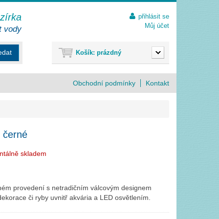
ezírka
přihlásit se
Můj účet
t vody
edat
Košík:
prázdný
Obchodní podmínky
Kontakt
 černé
ntálně skladem
ném provedení s netradičním válcovým designem
ekorace či ryby uvnitř akvária a LED osvětlením.