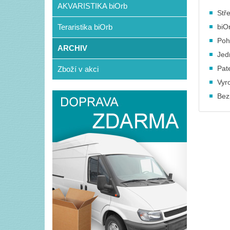
AKVARISTIKA biOrb
Stř
Teraristika biOrb
biO
Poh
ARCHIV
Jed
Pat
Zboží v akci
Vyr
Bez