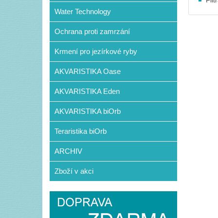
Filt
Water Technology
Ochrana proti zamrzání
Krmení pro jezírkové ryby
AKVARISTIKA Oase
AKVARISTIKA Eden
AKVARISTIKA biOrb
Teraristika biOrb
ARCHIV
Zboží v akci