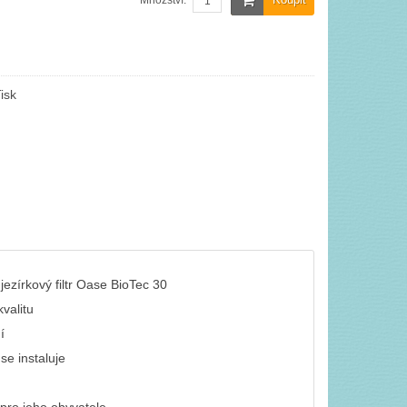
Množství:
isk
 jezírkový filtr Oase BioTec 30
kvalitu
í
se instaluje