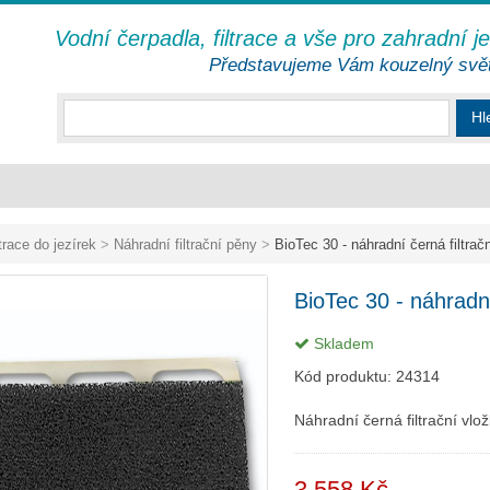
Vodní čerpadla, filtrace a vše pro zahradní j
Představujeme Vám kouzelný svě
Hl
ltrace do jezírek
>
Náhradní filtrační pěny
>
BioTec 30 - náhradní černá filtrač
BioTec 30 - náhradní
Skladem
Kód produktu:
24314
Náhradní černá filtrační vlož
3 558 Kč