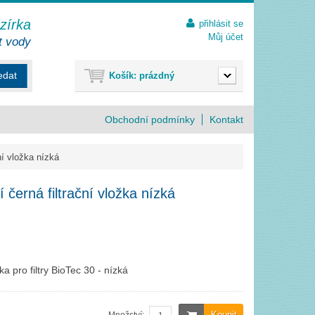
ezírka
přihlásit se
Můj účet
t vody
edat
Košík:
prázdný
Obchodní podmínky
Kontakt
ní vložka nízká
 černá filtrační vložka nízká
ka pro filtry BioTec 30 - nízká
Koupit