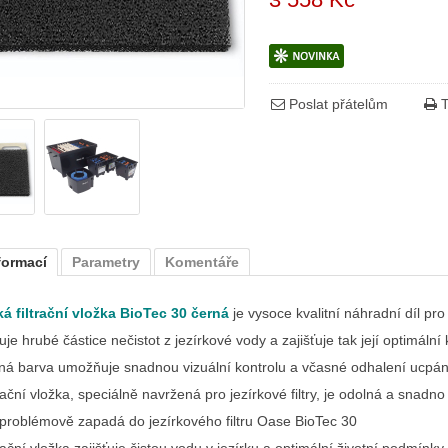
Poslat přátelům
T
formací
Parametry
Komentáře
ká filtrační vložka BioTec 30 černá
je vysoce kvalitní náhradní díl pro
ruje hrubé částice nečistot z jezírkové vody a zajišťuje tak její optimální 
ná barva umožňuje snadnou vizuální kontrolu a včasné odhalení ucpán
rační vložka, speciálně navržená pro jezírkové filtry, je odolná a snadno 
problémově zapadá do jezírkového filtru Oase BioTec 30