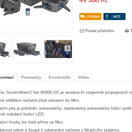
Poslat přátelům
T
formací
Parametry
Komentáře
Video
Tec ScreenMatic2 Set 40000 OC je sestava tří vzájemně propojených výk
bé oddělení nečistot před vstupem do filtru
trační pás je poháněn automaticky; nastavitelný automatický čisticí syst
tně ovládání funkcí LED
rační houby lze čistit přímo ve filtru
lahový odtok a šoupě k odstranění nečistot z filtračního systému