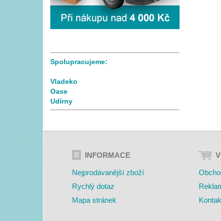
Spolupracujeme:
Vladeko
Oase
Udírny
INFORMACE
V
Nejprodávanější zboží
Obcho
Rychlý dotaz
Rekla
Mapa stránek
Kontak