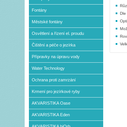
Různ
Fontány
Dle 
Opt
Městské fontány
Mož
Osvětlení a řízení el. proudu
Rov
Vel
Čištění a péče o jezírka
Přípravky na úpravu vody
Water Technology
Ochrana proti zamrzání
Krmení pro jezírkové ryby
AKVARISTIKA Oase
AKVARISTIKA Eden
AKVARISTIKA biOrb