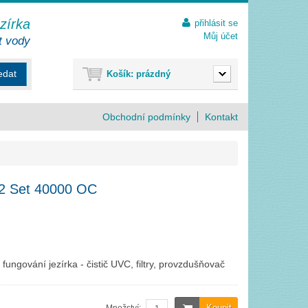
ezírka
přihlásit se
Můj účet
t vody
edat
Košík:
prázdný
Obchodní podmínky
Kontakt
c2 Set 40000 OC
ungování jezírka - čistič UVC, filtry, provzdušňovač
Koupit