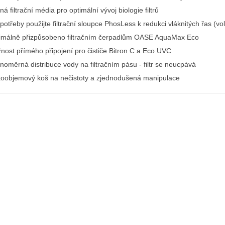
á filtrační média pro optimální vývoj biologie filtrů
potřeby použijte filtrační sloupce PhosLess k redukci vláknitých řas (vol
imálně přizpůsobeno filtračním čerpadlům OASE AquaMax Eco
nost přímého připojení pro čističe Bitron C a Eco UVC
noměrná distribuce vody na filtračním pásu - filtr se neucpává
koobjemový koš na nečistoty a zjednodušená manipulace