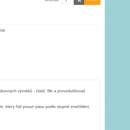
Množství:
isk
onných výrobků - čistič, filtr a provzdušňovač
ém, který řídí posun pásu podle stupně znečištění,