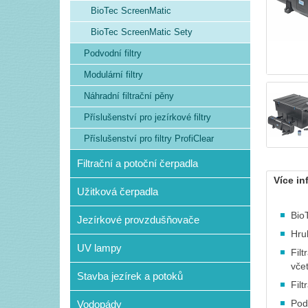
BioTec ScreenMatic
BioTec ScreenMatic Sety
Podvodní filtry
Modulární filtry
Náhradní filtrační pěny
Příslušenství pro jezírkové filtry
Příslušenství pro filtry ProfiClear
Filtrační a potoční čerpadla
Více in
Užitková čerpadla
Bio
Jezírkové provzdušňovače
Hru
UV lampy
Fil
vče
Stavba jezírek a potoků
Filt
Pod
Vodopády