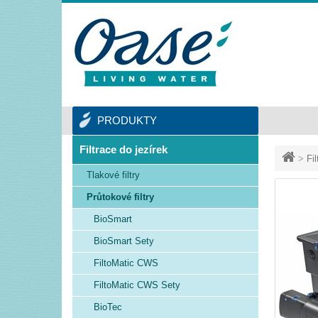
PRODUKTY
Filtrace do jezírek
>
Fi
Tlakové filtry
Průtokové filtry
BioSmart
BioSmart Sety
FiltoMatic CWS
FiltoMatic CWS Sety
BioTec