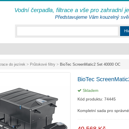
Vodní čerpadla, filtrace a vše pro zahradní j
Představujeme Vám kouzelný svě
Hl
ltrace do jezírek
>
Průtokové filtry
>
BioTec ScreenMatic2 Set 40000 OC
BioTec ScreenMati
Skladem
Kód produktu:
74445
Kompletní sada pro správné f
49 568 Kč