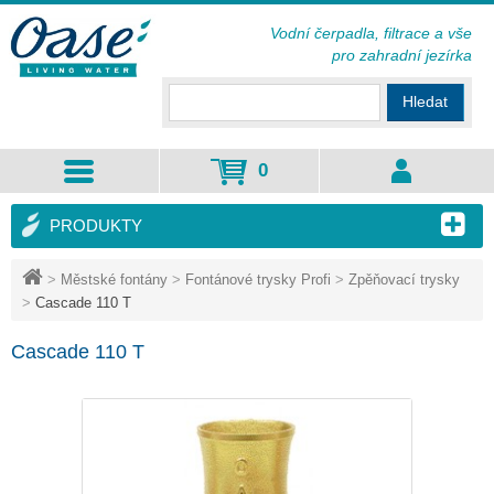
Vodní čerpadla, filtrace a vše
pro zahradní jezírka
Hledat
0
PRODUKTY
>
Městské fontány
>
Fontánové trysky Profi
>
Zpěňovací trysky
>
Cascade 110 T
Cascade 110 T