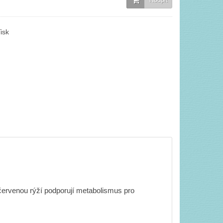
isk
ervenou rýží podporují metabolismus pro