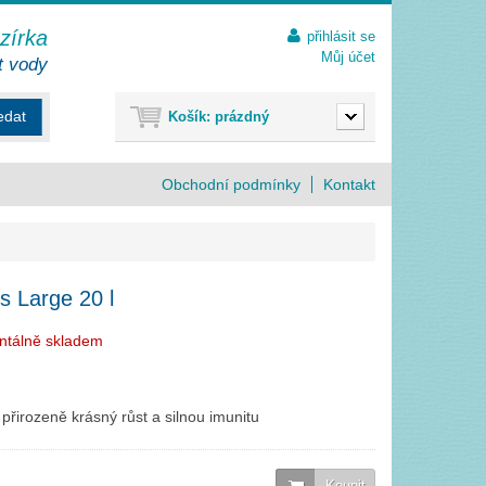
ezírka
přihlásit se
Můj účet
t vody
edat
Košík:
prázdný
Obchodní podmínky
Kontakt
s Large 20 l
ntálně skladem
přirozeně krásný růst a silnou imunitu
Koupit