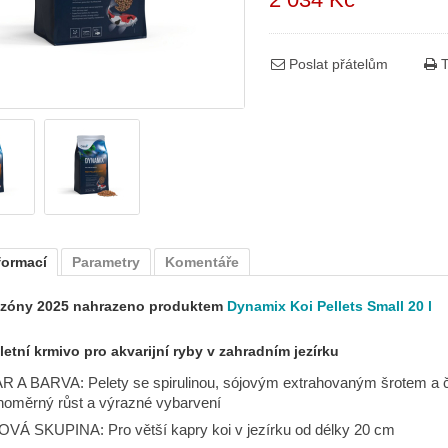
Poslat přátelům
T
formací
Parametry
Komentáře
zóny 2025 nahrazeno produktem
Dynamix Koi Pellets Small 20 l
etní krmivo pro akvarijní ryby v zahradním jezírku
R A BARVA: Pelety se spirulinou, sójovým extrahovaným šrotem a č
noměrný růst a výrazné vybarvení
OVÁ SKUPINA: Pro větší kapry koi v jezírku od délky 20 cm