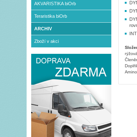
DYN
AKVARISTIKA biOrb
DYN
Teraristika biOrb
DYN
rov
ARCHIV
INT
Zboží v akci
Slože
rýžová
Členěn
Doplňk
Aminok