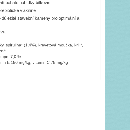
í bohaté nabídky bílkovin
ebiotické vláknině
důležité stavební kameny pro optimální a
evu.
, spirulina* (1,4%), krevetová moučka, krill*,
šené
popel 7,0 %.
tamin E 150 mg/kg, vitamin C 75 mg/kg