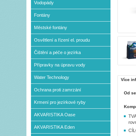
Vodopády
Fontány
Městské fontány
Osvětlení a řízení el. proudu
Čištění a péče o jezírka
Přípravky na úpravu vody
Water Technology
Více in
Ochrana proti zamrzání
Od se
Krmení pro jezírkové ryby
Kompl
AKVARISTIKA Oase
TVA
rov
AKVARISTIKA Eden
CÍL