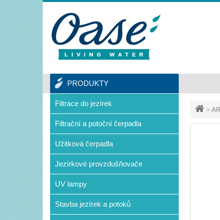
PRODUKTY
Filtrace do jezírek
>
AR
Filtrační a potoční čerpadla
Užitková čerpadla
Jezírkové provzdušňovače
UV lampy
Stavba jezírek a potoků