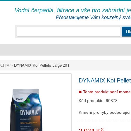
Vodní čerpadla, filtrace a vše pro zahradní j
Představujeme Vám kouzelný svě
Hl
CHIV
>
DYNAMIX Koi Pellets Large 20 l
DYNAMIX Koi Pellet
Tento produkt není mome
Kód produktu:
90878
Krmení pro ryby podporující 
2 034 Kč