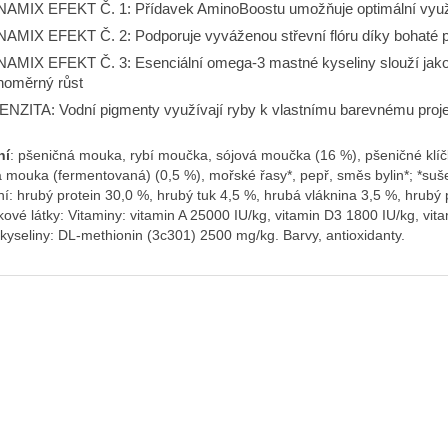
AMIX EFEKT Č. 1: Přídavek AminoBoostu umožňuje optimální využit
AMIX EFEKT Č. 2: Podporuje vyváženou střevní flóru díky bohaté pr
AMIX EFEKT Č. 3: Esenciální omega-3 mastné kyseliny slouží jako 
noměrný růst
ENZITA: Vodní pigmenty využívají ryby k vlastnímu barevnému proj
ní
: pšeničná mouka, rybí moučka, sójová moučka (16 %), pšeničné klíčky
 mouka (fermentovaná) (0,5 %), mořské řasy*, pepř, směs bylin*; *su
í: hrubý protein 30,0 %, hrubý tuk 4,5 %, hrubá vláknina 3,5 %, hrubý 
ové látky: Vitaminy: vitamin A 25000 IU/kg, vitamin D3 1800 IU/kg, vi
yseliny: DL-methionin (3c301) 2500 mg/kg. Barvy, antioxidanty.