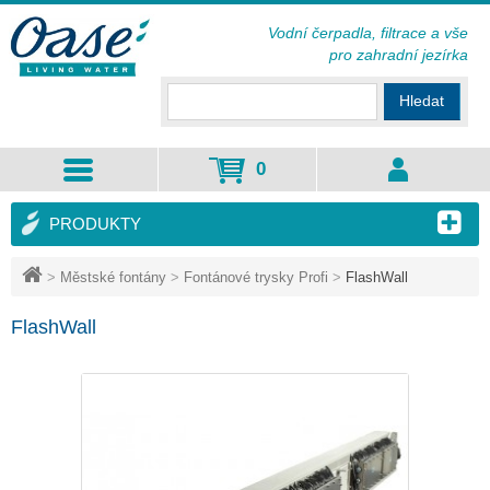
Vodní čerpadla, filtrace a vše
pro zahradní jezírka
Hledat
0
PRODUKTY
>
Městské fontány
>
Fontánové trysky Profi
>
FlashWall
FlashWall