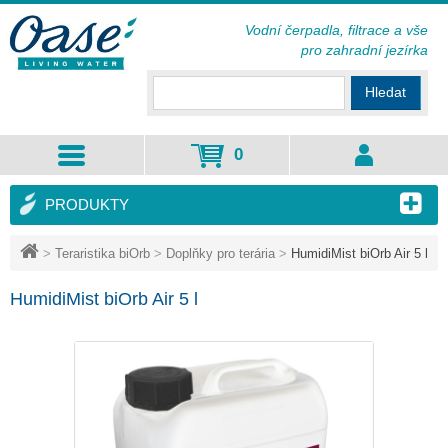
Vodní čerpadla, filtrace a vše
pro zahradní jezírka
Hledat
0
PRODUKTY
>
Teraristika biOrb
>
Doplňky pro terária
>
HumidiMist biOrb Air 5 l
HumidiMist biOrb Air 5 l