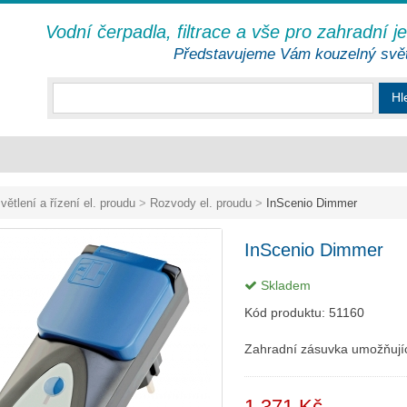
Vodní čerpadla, filtrace a vše pro zahradní j
Představujeme Vám kouzelný svě
Hl
větlení a řízení el. proudu
>
Rozvody el. proudu
>
InScenio Dimmer
InScenio Dimmer
Skladem
Kód produktu:
51160
Zahradní zásuvka umožňujíc
1 371 Kč