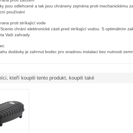
rana proti zatížení
ky jsou odlehcené a tak jsou chráneny zejména proti mechanickému za
cní používání
ana proti stríkající vode
nScenio chrání elektronické cásti pred stríkající vodou. S optimálním z
ta Vaší zahrady.
ec
ahu dodávky je zahrnut bodec pro snadnou instalaci bez nutnosti zemn
ci, kteří koupili tento produkt, koupili také