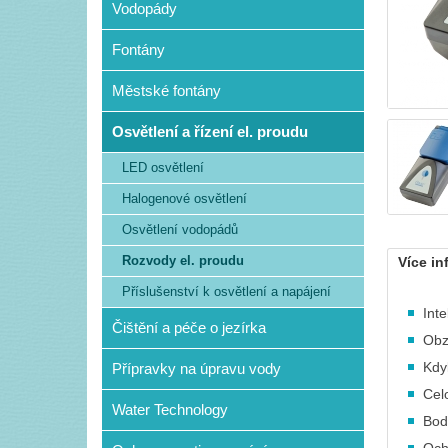
Vodopády
Fontány
Městské fontány
Osvětlení a řízení el. proudu
LED osvětlení
Halogenové osvětlení
Osvětlení vodopádů
Rozvody el. proudu
Více in
Příslušenství k osvětlení a napájení
Int
Čištění a péče o jezírka
Obz
Kdy
Přípravky na úpravu vody
Cel
Water Technology
Bod