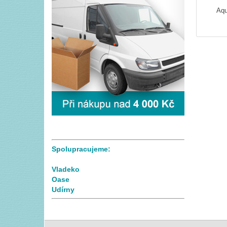
Aq
Spolupracujeme:
Vladeko
Oase
Udírny