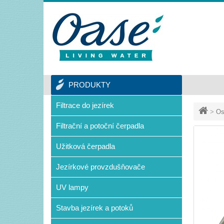
PRODUKTY
Filtrace do jezírek
>
Os
Filtrační a potoční čerpadla
Užitková čerpadla
Jezírkové provzdušňovače
UV lampy
Stavba jezírek a potoků