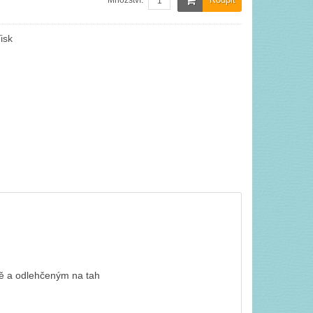
Množství:
isk
odě a odlehčeným na tah