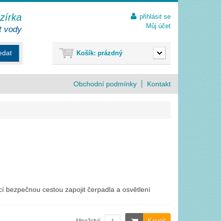
ezírka
přihlásit se
Můj účet
t vody
edat
Košík:
prázdný
Obchodní podmínky
Kontakt
í bezpečnou cestou zapojit čerpadla a osvětlení
Koupit