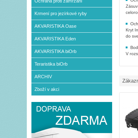
Och
Ochrana proti zamrzání
Zásuv
celoro
Krmení pro jezírkové ryby
Ochr
AKVARISTIKA Oase
Kryt I
do sve
AKVARISTIKA Eden
Bod
AKVARISTIKA biOrb
V rozs
Teraristika biOrb
ARCHIV
Zákazní
Zboží v akci