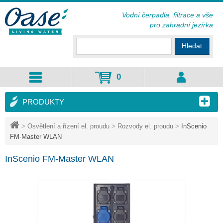
Vodní čerpadla, filtrace a vše
pro zahradní jezírka
Hledat
0
PRODUKTY
>
Osvětlení a řízení el. proudu
>
Rozvody el. proudu
>
InScenio
FM-Master WLAN
InScenio FM-Master WLAN