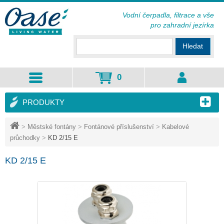
Vodní čerpadla, filtrace a vše
pro zahradní jezírka
Hledat
0
PRODUKTY
>
Městské fontány
>
Fontánové příslušenství
>
Kabelové
průchodky
>
KD 2/15 E
KD 2/15 E