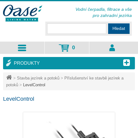
Vodní čerpadla, filtrace a vše
pro zahradní jezírka
Hledat
0
PRODUKTY
>
Stavba jezírek a potoků
>
Příslušenství ke stavbě jezírek a
potoků
>
LevelControl
LevelControl