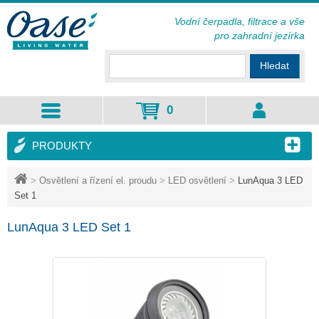
Vodní čerpadla, filtrace a vše
pro zahradní jezírka
Hledat
0
PRODUKTY
>
Osvětlení a řízení el. proudu
>
LED osvětlení
>
LunAqua 3 LED
Set 1
LunAqua 3 LED Set 1