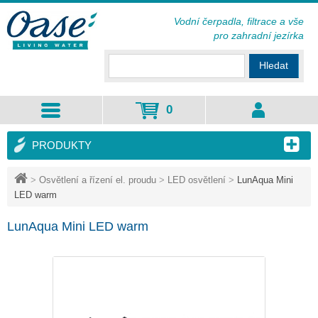
Vodní čerpadla, filtrace a vše
pro zahradní jezírka
Hledat
0
PRODUKTY
>
Osvětlení a řízení el. proudu
>
LED osvětlení
>
LunAqua Mini
LED warm
LunAqua Mini LED warm