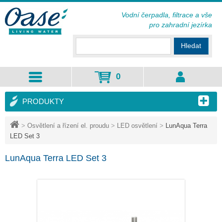
Vodní čerpadla, filtrace a vše
pro zahradní jezírka
Hledat
0
PRODUKTY
>
Osvětlení a řízení el. proudu
>
LED osvětlení
>
LunAqua Terra
LED Set 3
LunAqua Terra LED Set 3