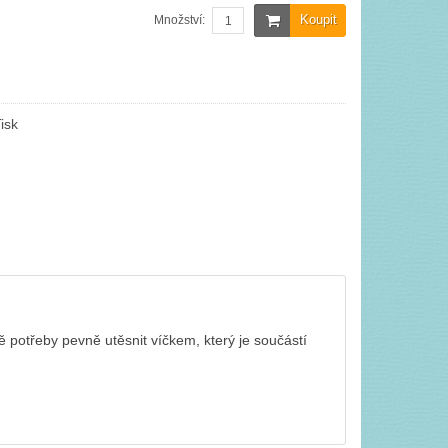
Koupit
Množství:
isk
ě potřeby pevně utěsnit víčkem, který je součástí