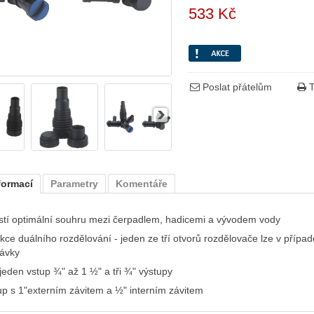
533 Kč
Poslat přátelům
T
formací
Parametry
Komentáře
istí optimální souhru mezi čerpadlem, hadicemi a vývodem vody
kce duálního rozdělování - jeden ze tří otvorů rozdělovače lze v případ
ávky
jeden vstup ¾" až 1 ½" a tři ¾" výstupy
up s 1"externím závitem a ½" interním závitem