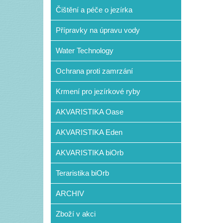
Čištění a péče o jezírka
Přípravky na úpravu vody
Water Technology
Ochrana proti zamrzání
Krmení pro jezírkové ryby
AKVARISTIKA Oase
AKVARISTIKA Eden
AKVARISTIKA biOrb
Teraristika biOrb
ARCHIV
Zboží v akci