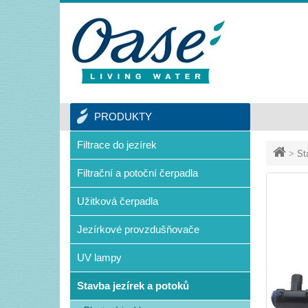
PRODUKTY
Filtrace do jezírek
>
St
Filtrační a potoční čerpadla
Užitková čerpadla
Jezírkové provzdušňovače
UV lampy
Stavba jezírek a potoků