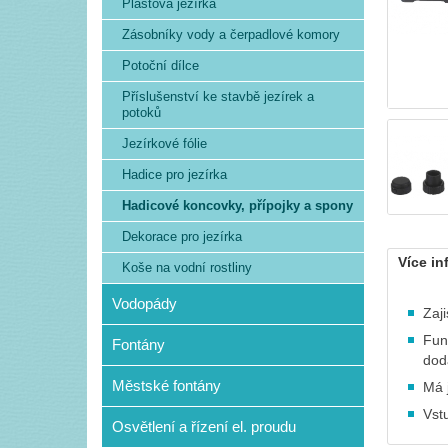
Plastová jezírka
Zásobníky vody a čerpadlové komory
Potoční dílce
Příslušenství ke stavbě jezírek a
potoků
Jezírkové fólie
Hadice pro jezírka
Hadicové koncovky, přípojky a spony
Dekorace pro jezírka
Více in
Koše na vodní rostliny
Vodopády
Zaj
Fun
Fontány
dod
Městské fontány
Má 
Vst
Osvětlení a řízení el. proudu