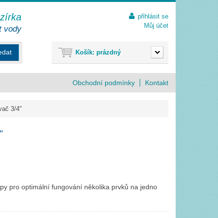
ezírka
přihlásit se
Můj účet
t vody
edat
Košík:
prázdný
Obchodní podmínky
Kontakt
vač 3/4"
"
upy pro optimální fungování několika prvků na jedno