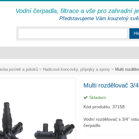
Vodní čerpadla, filtrace a vše pro zahradní j
Představujeme Vám kouzelný svě
Hl
avba jezírek a potoků
>
Hadicové koncovky, přípojky a spony
>
Multi rozdělo
Multi rozdělovač 3/4
Skladem
Kód produktu:
37158
Vodní rozdělovač s 3/4” vst
čerpadlo