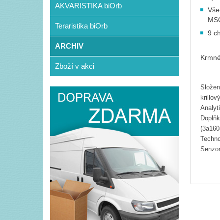
AKVARISTIKA biOrb
Všec
MS
Teraristika biOrb
9 c
ARCHIV
Krmné 
Zboží v akci
Složen
krillo
Analyt
Doplňk
(3a160
Techno
Senzor