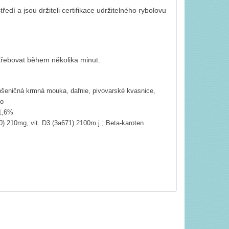
ředí a jsou držiteli certifikace udržitelného rybolovu
třebovat během několika minut.
pšeničná krmná mouka, dafnie, pivovarské kvasnice,
ho
 1,6%
00) 210mg, vit. D3 (3a671) 2100m.j.; Beta-karoten