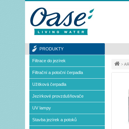
PRODUKTY
Filtrace do jezírek
>
AR
Filtrační a potoční čerpadla
Užitková čerpadla
Jezírkové provzdušňovače
UV lampy
Stavba jezírek a potoků