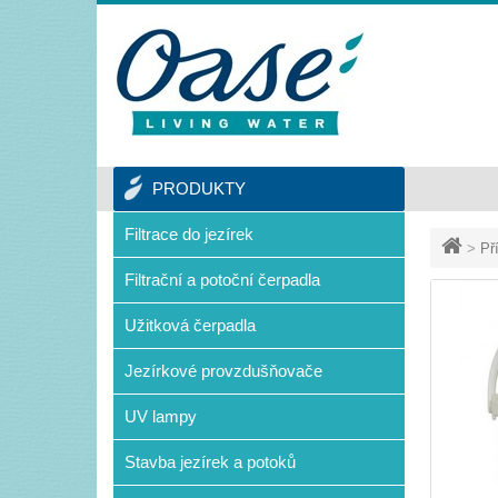
PRODUKTY
Filtrace do jezírek
>
Př
Filtrační a potoční čerpadla
Užitková čerpadla
Jezírkové provzdušňovače
UV lampy
Stavba jezírek a potoků