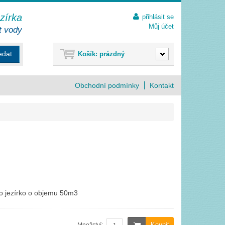
ezírka
přihlásit se
Můj účet
t vody
edat
Košík:
prázdný
Obchodní podmínky
Kontakt
 o jezírko o objemu 50m3
Koupit