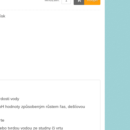
Množství:
isk
rdosti vody
m pH hodnoty způsobeným růstem řas, dešťovou
rte
ebo tvrdou vodou ze studny či vrtu