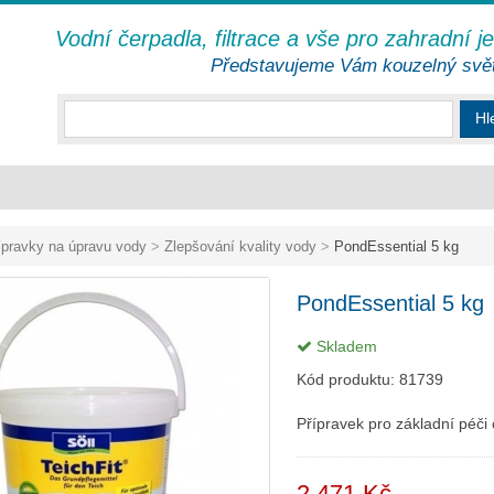
Vodní čerpadla, filtrace a vše pro zahradní j
Představujeme Vám kouzelný svě
Hl
ípravky na úpravu vody
>
Zlepšování kvality vody
>
PondEssential 5 kg
PondEssential 5 kg
Skladem
Kód produktu:
81739
Přípravek pro základní péči
2 471 Kč