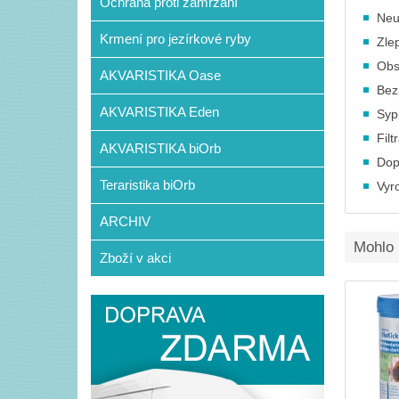
Ochrana proti zamrzání
Neu
Krmení pro jezírkové ryby
Zle
Obs
AKVARISTIKA Oase
Bez
AKVARISTIKA Eden
Syp
Filt
AKVARISTIKA biOrb
Dop
Teraristika biOrb
Vyr
ARCHIV
Mohlo 
Zboží v akci