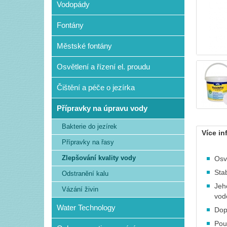
Vodopády
Fontány
Městské fontány
Osvětlení a řízení el. proudu
Čištění a péče o jezírka
Přípravky na úpravu vody
Bakterie do jezírek
Více in
Přípravky na řasy
Zlepšování kvality vody
Osv
Sta
Odstranění kalu
Jeh
Vázání živin
vod
Water Technology
Dop
Pou