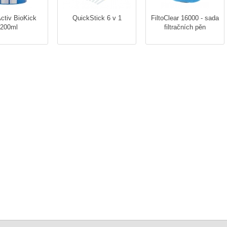
ctiv BioKick
QuickStick 6 v 1
FiltoClear 16000 - sada
200ml
filtračních pěn