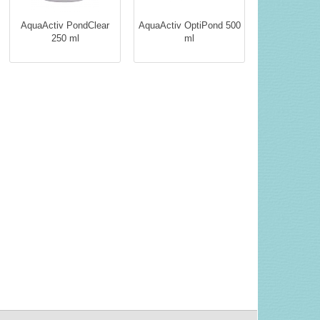
AquaActiv PondClear
AquaActiv OptiPond 500
250 ml
ml