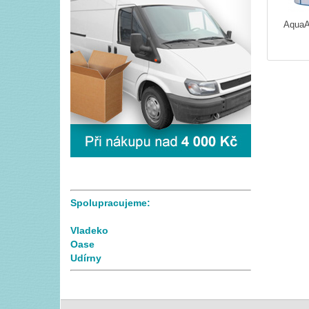
AquaA
Spolupracujeme:
Vladeko
Oase
Udírny