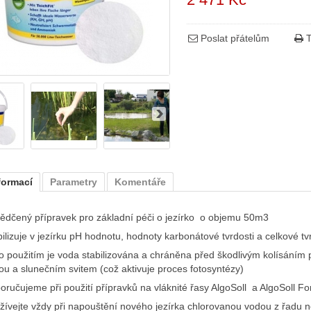
Poslat přátelům
T
formací
Parametry
Komentáře
ědčený přípravek pro základní péči o jezírko o objemu 50m3
bilizuje v jezírku pH hodnotu, hodnoty karbonátové tvrdosti a celkové tv
o použitím je voda stabilizována a chráněna před škodlivým kolísání
ou a slunečním svitem (což aktivuje proces fotosyntézy)
oručujeme při použití přípravků na vláknité řasy AlgoSoll a AlgoSoll Fo
žívejte vždy při napouštění nového jezírka chlorovanou vodou z řadu n