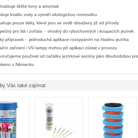
tralizuje těžké kovy a amoniak
pšuje kvalitu vody a vytváří ekologickou rovnováhu
ahuje pouze látky, které jsou ve vodě obsaženy již od přírody
pečný pro lidi i zvířata - vhodný do rybochovných i koupacích jezírek
ký přípravek - jednoduchá aplikace rozsypáním na hladinu jezírka
rační zařízení i UV lampy mohou při aplikaci zůstat v provozu
oručujeme použivat od začátku jezírkové sezóny jako dlouhodobou pre
obeno v Německu
by Vás také zajímat