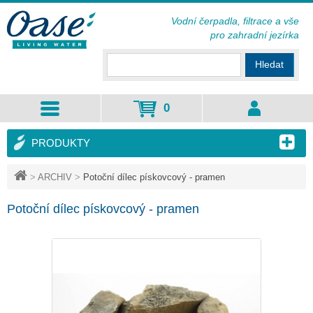
Vodní čerpadla, filtrace a vše
pro zahradní jezírka
Hledat
0
PRODUKTY
>
ARCHIV
>
Potoční dílec pískovcový - pramen
Potoční dílec pískovcový - pramen