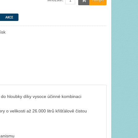
Množství:
isk
st do hloubky díky vysoce účinné kombinaci
y o velikosti až 26.000 litrů křišťálově čistou
hanismu