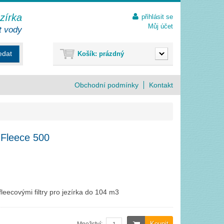
ezírka
přihlásit se
Můj účet
t vody
edat
Košík:
prázdný
Obchodní podmínky
Kontakt
 Fleece 500
fleecovými filtry pro jezírka do 104 m3
Koupit