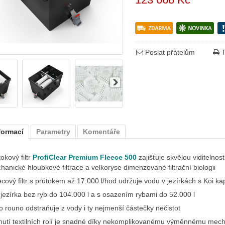
Poslat přátelům
T
formací
Parametry
Komentáře
okový filtr
ProfiClear Premium Fleece 500
zajišťuje skvělou viditelno
hanické hloubkové filtrace a velkoryse dimenzované filtrační biologii
cový filtr s průtokem až 17.000 l/hod udržuje vodu v jezírkách s Koi kapr
 jezírka bez ryb do 104.000 l a s osazením rybami do 52.000 l
o rouno odstraňuje z vody i ty nejmenší částečky nečistot
mutí textilních rolí je snadné díky nekomplikovanému výměnnému mec