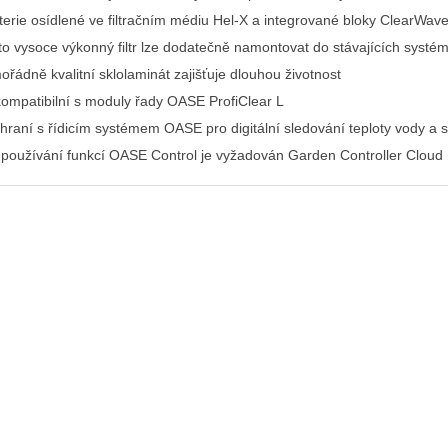
terie osídlené ve filtračním médiu Hel-X a integrované bloky ClearWave z
to vysoce výkonný filtr lze dodatečně namontovat do stávajících systé
ořádně kvalitní sklolaminát zajišťuje dlouhou životnost
kompatibilní s moduly řady OASE ProfiClear L
hraní s řídicím systémem OASE pro digitální sledování teploty vody a 
 používání funkcí OASE Control je vyžadován Garden Controller Clou