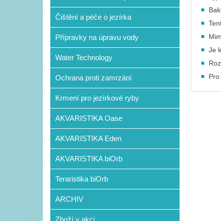
Bak
Čištění a péče o jezírka
Ten
Mim
Přípravky na úpravu vody
Je 
Water Technology
Roz
Pro
Ochrana proti zamrzání
Krmení pro jezírkové ryby
AKVARISTIKA Oase
AKVARISTIKA Eden
AKVARISTIKA biOrb
Teraristika biOrb
ARCHIV
Zboží v akci