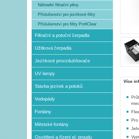
Náhradní filtrační pěny
Příslušenství pro jezírkové filtry
Příslušenství pro filtry ProfiClear
Filtrační a potoční čerpadla
Užitková čerpadla
Jezírkové provzdušňovače
UV lampy
Více in
Stavba jezírek a potoků
Průt
Vodopády
mec
Fontány
Flee
Pro
Městské fontány
Jeh
Osvětlení a řízení el. proudu
Vyj