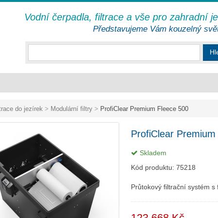
Vodní čerpadla, filtrace a vše pro zahradní j
Představujeme Vám kouzelný svě
Hl
ltrace do jezírek
>
Modulární filtry
>
ProfiClear Premium Fleece 500
ProfiClear Premium
Skladem
Kód produktu:
75218
Průtokový filtrační systém s 
123 668 Kč