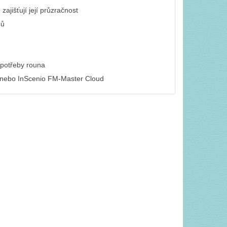
ajišťují její průzračnost
mů
spotřeby rouna
d nebo InScenio FM-Master Cloud