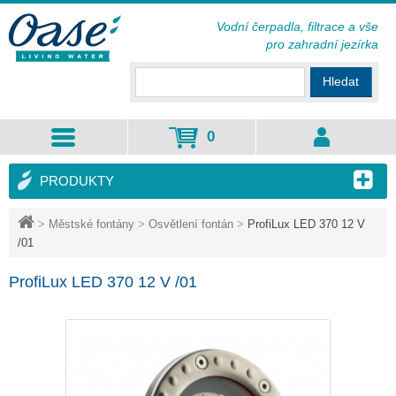
Vodní čerpadla, filtrace a vše
pro zahradní jezírka
Hledat
0
PRODUKTY
>
Městské fontány
>
Osvětlení fontán
>
ProfiLux LED 370 12 V
/01
ProfiLux LED 370 12 V /01