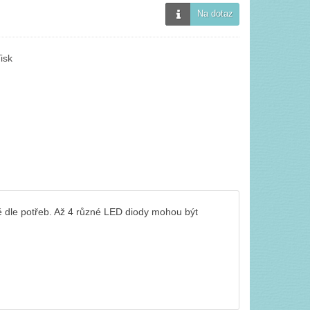
Na dotaz
isk
 dle potřeb. Až 4 různé LED diody mohou být