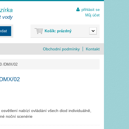
ezírka
přihlásit se
Můj účet
t vody
edat
Košík:
prázdný
Obchodní podmínky
Kontakt
20 /DMX/02
/DMX/02
větlení nabízí ovládání všech diod individuálně,
sné noční scenérie