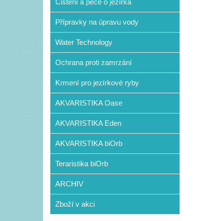
Čištění a péče o jezírka
Přípravky na úpravu vody
Water Technology
Ochrana proti zamrzání
Krmení pro jezírkové ryby
AKVARISTIKA Oase
AKVARISTIKA Eden
AKVARISTIKA biOrb
Teraristika biOrb
ARCHIV
Zboží v akci