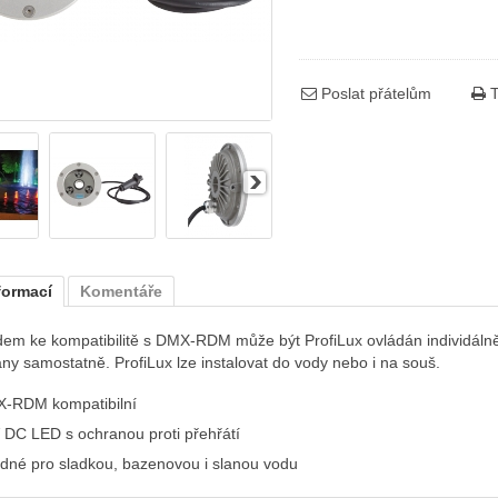
Poslat přátelům
T
formací
Komentáře
dem ke kompatibilitě s DMX-RDM může být ProfiLux ovládán individálně
ny samostatně. ProfiLux lze instalovat do vody nebo i na souš.
-RDM kompatibilní
 DC LED s ochranou proti přehřátí
dné pro sladkou, bazenovou i slanou vodu