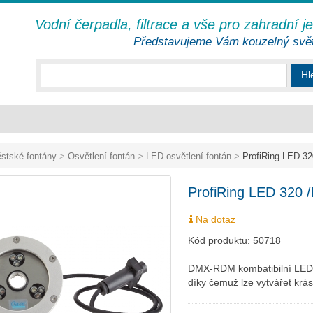
Vodní čerpadla, filtrace a vše pro zahradní j
Představujeme Vám kouzelný svě
Hl
stské fontány
>
Osvětlení fontán
>
LED osvětlení fontán
>
ProfiRing LED 3
ProfiRing LED 320 
Na dotaz
Kód produktu:
50718
DMX-RDM kombatibilní LED os
díky čemuž lze vytvářet krá