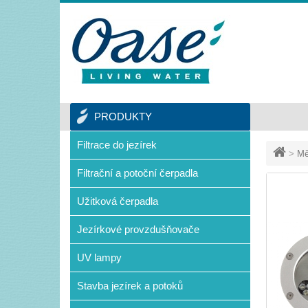
PRODUKTY
Filtrace do jezírek
>
Mě
Filtrační a potoční čerpadla
Užitková čerpadla
Jezírkové provzdušňovače
UV lampy
Stavba jezírek a potoků