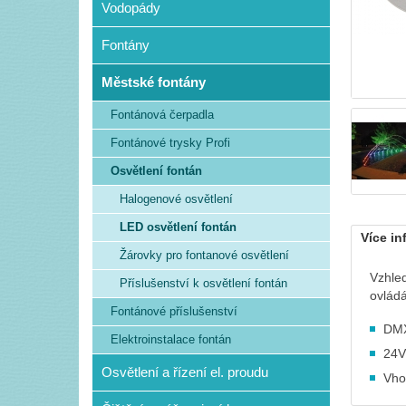
Vodopády
Fontány
Městské fontány
Fontánová čerpadla
Fontánové trysky Profi
Osvětlení fontán
Halogenové osvětlení
LED osvětlení fontán
Více in
Žárovky pro fontanové osvětlení
Vzhle
Příslušenství k osvětlení fontán
ovládá
Fontánové příslušenství
DMX
Elektroinstalace fontán
24V
Osvětlení a řízení el. proudu
Vho